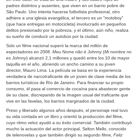
padres distintos y ausentes, que viven en un barrio pobre de
São Paulo. Uno intenta hacerse futbolista profesional, otro
adhiere a una iglesia evangélica, el tercero es un "motoboy"
(que hace entregas en motocicleta) involucrado en pequeños
delitos presionado por la pobreza, y el último, aún niño, realiza
su sueño de conducir un autobús por la ciudad.
Solo un filme nacional superó la marca del millón de
espectadores en 2008.
Meu Nome não é Johnny
(
Mi nombre no
es Johnny
) alcanzó 2,1 millones y quedó entre los 10 de mayor
taquilla en el año, abriendo un ancho camino a su joven
director, Mauro Lima. La película se basa en la experiencia
verdadera de narcotraficante de un joven de clase media de los
barrios turísticos de Río de Janeiro. Para financiar su propio
consumo, él pasa al comercio de cocaína para abastecer gente
de su clase, discrepando de la imagen usual del traficante que
vive en las favelas, los barrios marginados de la ciudad.
Preso y liberado algunos años después, el personaje real tuvo
su vida contada en un libro y orientó la producción del filme,
cuyo ritmo veloz ayudó a su éxito comercial. También contribuyó
mucho la actuación del actor principal, Selton Mello, conocido
de telenovelas y que también dirigió su segundo filme,
Feliz