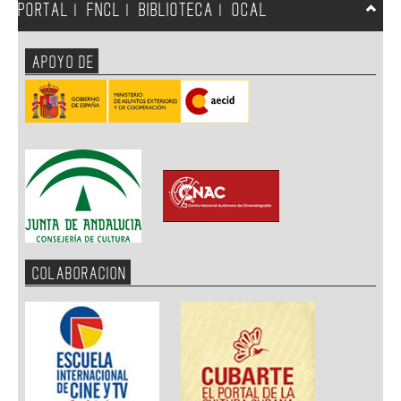
PORTAL
FNCL
BIBLIOTECA
OCAL
|
|
|
APOYO DE
COLABORACION