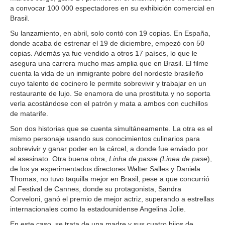
a convocar 100 000 espectadores en su exhibición comercial en
Brasil.
Su lanzamiento, en abril, solo contó con 19 copias. En España,
donde acaba de estrenar el 19 de diciembre, empezó con 50
copias. Además ya fue vendido a otros 17 países, lo que le
asegura una carrera mucho mas amplia que en Brasil. El filme
cuenta la vida de un inmigrante pobre del nordeste brasileño
cuyo talento de cocinero le permite sobrevivir y trabajar en un
restaurante de lujo. Se enamora de una prostituta y no soporta
verla acostándose con el patrón y mata a ambos con cuchillos
de matarife.
Son dos historias que se cuenta simultáneamente. La otra es el
mismo personaje usando sus conocimientos culinarios para
sobrevivir y ganar poder en la cárcel, a donde fue enviado por
el asesinato. Otra buena obra,
Linha de passe
(Linea de pase
),
de los ya experimentados directores Walter Salles y Daniela
Thomas, no tuvo taquilla mejor en Brasil, pese a que concurrió
al Festival de Cannes, donde su protagonista, Sandra
Corveloni, ganó el premio de mejor actriz, superando a estrellas
internacionales como la estadounidense Angelina Jolie.
En este caso, se trata de una madre y sus cuatro hijos de