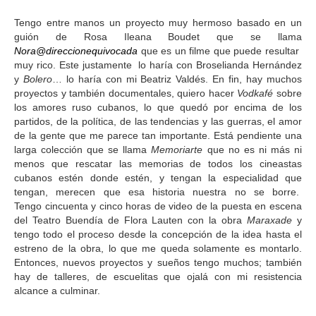
Tengo entre manos un proyecto muy hermoso basado en un
guión de Rosa Ileana Boudet que se llama
Nora@direccionequivocada
que es un filme que puede resultar
muy rico. Este justamente lo haría con Broselianda Hernández
y
Bolero
… lo haría con mi Beatriz Valdés. En fin, hay muchos
proyectos y también documentales, quiero hacer
Vodkafé
sobre
los amores ruso cubanos, lo que quedó por encima de los
partidos, de la política, de las tendencias y las guerras, el amor
de la gente que me parece tan importante. Está pendiente una
larga colección que se llama
Memoriarte
que no es ni más ni
menos que rescatar las memorias de todos los cineastas
cubanos estén donde estén, y tengan la especialidad que
tengan, merecen que esa historia nuestra no se borre.
Tengo cincuenta y cinco horas de video de la puesta en escena
del Teatro Buendía de Flora Lauten con la obra
Maraxade
y
tengo todo el proceso desde la concepción de la idea hasta el
estreno de la obra, lo que me queda solamente es montarlo.
Entonces, nuevos proyectos y sueños tengo muchos; también
hay de talleres, de escuelitas que ojalá con mi resistencia
alcance a culminar.