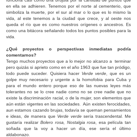
funciona casi como una brújula por la cantidad de puntos que
en ella se adhieren. Tenemos por el norte al cementerio, que
simboliza la muerte, por el sur al mar o lo que es lo mismo la
vida, al este tenemos a la ciudad que crece, y al oeste nos
queda el río que es como nuestros orígenes o ancestros. Es
como una bitácora señalando todos los puntos posibles para la
vida.
¿Qué proyectos o perspectivas inmediatas podría
comentarnos?
Tengo muchos proyectos que a lo mejor no alcanzo a terminar
pero quizás si aprieto como en el año 1963 que fue tan pródigo,
todo puede suceder. Quisiera hacer
Verde verde
, que es un
golpe muy necesario y urgente a la homofobia para Cuba y
para el mundo entero porque eso de las nuevas leyes más
tolerantes no se lo cree nadie como no se cree nadie que no
existe la discriminación racial, o de la mujer, son elementos que
aún están vigentes en las sociedades. Aún existen ferocidades,
aun estamos cazando brujas, todavía se queman pensamientos
e ideas, de manera que
Verde verde
sería trascendental. Me
gustaría realizar
Bolero rosa, Nostalgia rosa
, esa película tan
soñada que la voy a hacer un día, ese sería el último
aldabonazo.