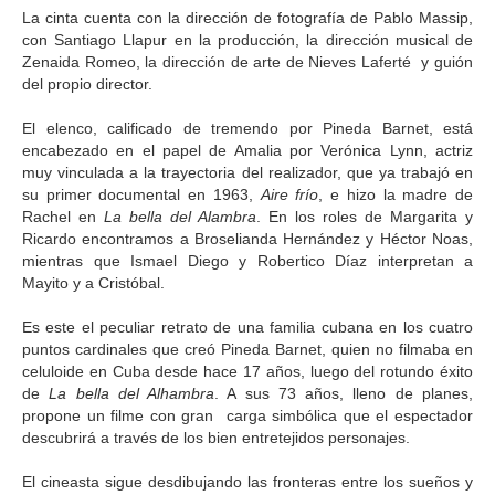
La cinta cuenta con la dirección de fotografía de Pablo Massip,
con Santiago Llapur en la producción, la dirección musical de
Zenaida Romeo, la dirección de arte de Nieves Laferté y guión
del propio director.
El elenco, calificado de tremendo por Pineda Barnet, está
encabezado en el papel de Amalia por Verónica Lynn, actriz
muy vinculada a la trayectoria del realizador, que ya trabajó en
su primer documental en 1963,
Aire frío
, e hizo la madre de
Rachel en
La bella del Alambra
. En los roles de Margarita y
Ricardo encontramos a Broselianda Hernández y Héctor Noas,
mientras que Ismael Diego y Robertico Díaz interpretan a
Mayito y a Cristóbal.
Es este el peculiar retrato de una familia cubana en los cuatro
puntos cardinales que creó Pineda Barnet, quien no filmaba en
celuloide en Cuba desde hace 17 años, luego del rotundo éxito
de
La bella del Alhambra
. A sus 73 años, lleno de planes,
propone un filme con gran carga simbólica que el espectador
descubrirá a través de los bien entretejidos personajes.
El cineasta sigue desdibujando las fronteras entre los sueños y