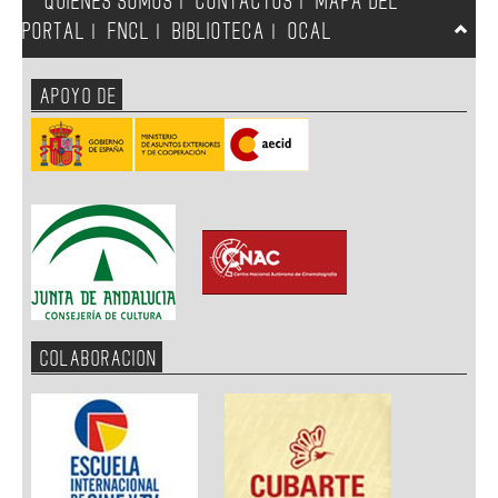
QUIENES SOMOS
CONTACTOS
MAPA DEL
|
|
PORTAL
FNCL
BIBLIOTECA
OCAL
|
|
|
APOYO DE
COLABORACION