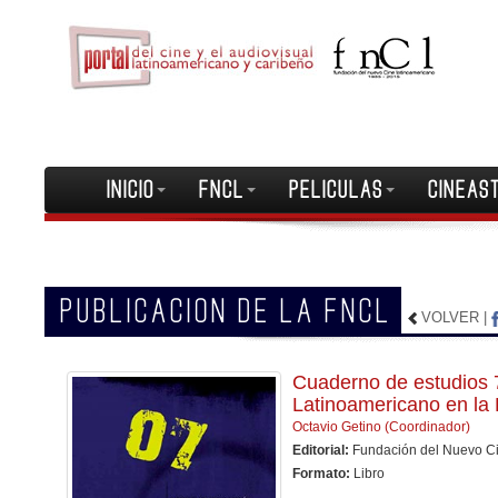
INICIO
FNCL
PELICULAS
CINEAS
PUBLICACION DE LA FNCL
VOLVER
|
Cuaderno de estudios 
Latinoamericano en la 
Octavio Getino (Coordinador)
Editorial:
Fundación del Nuevo C
Formato:
Libro