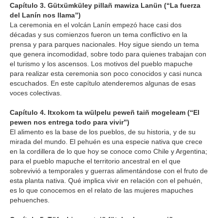
Capítulo 3. Gütxümküley pillañ mawiza Lanün (“La fuerza
del Lanín nos llama”)
La ceremonia en el volcán Lanín empezó hace casi dos
décadas y sus comienzos fueron un tema conflictivo en la
prensa y para parques nacionales. Hoy sigue siendo un tema
que genera incomodidad, sobre todo para quienes trabajan con
el turismo y los ascensos. Los motivos del pueblo mapuche
para realizar esta ceremonia son poco conocidos y casi nunca
escuchados. En este capítulo atenderemos algunas de esas
voces colectivas.
Capítulo 4. Itxokom ta wülpelu peweñ taiñ mogeleam (“El
pewen nos entrega todo para vivir”)
El alimento es la base de los pueblos, de su historia, y de su
mirada del mundo. El pehuén es una especie nativa que crece
en la cordillera de lo que hoy se conoce como Chile y Argentina;
para el pueblo mapuche el territorio ancestral en el que
sobrevivió a temporales y guerras alimentándose con el fruto de
esta planta nativa. Qué implica vivir en relación con el pehuén,
es lo que conocemos en el relato de las mujeres mapuches
pehuenches.