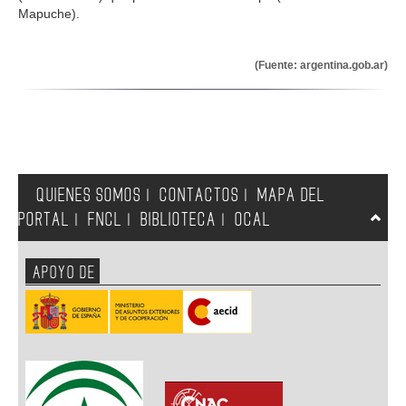
Mapuche).
(Fuente: argentina.gob.ar)
QUIENES SOMOS
CONTACTOS
MAPA DEL
|
|
PORTAL
FNCL
BIBLIOTECA
OCAL
|
|
|
APOYO DE