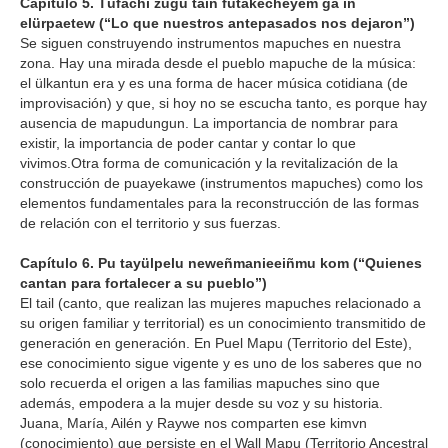
Capítulo 5. Tüfachi zugu taiñ fütakecheyem ga iñ
elürpaetew (“Lo que nuestros antepasados nos dejaron”)
Se siguen construyendo instrumentos mapuches en nuestra
zona. Hay una mirada desde el pueblo mapuche de la música:
el ülkantun era y es una forma de hacer música cotidiana (de
improvisación) y que, si hoy no se escucha tanto, es porque hay
ausencia de mapudungun. La importancia de nombrar para
existir, la importancia de poder cantar y contar lo que
vivimos.Otra forma de comunicación y la revitalización de la
construcción de puayekawe (instrumentos mapuches) como los
elementos fundamentales para la reconstrucción de las formas
de relación con el territorio y sus fuerzas.
Capítulo 6. Pu tayülpelu neweñmanieeiñmu kom (“Quienes
cantan para fortalecer a su pueblo”)
El tail (canto, que realizan las mujeres mapuches relacionado a
su origen familiar y territorial) es un conocimiento transmitido de
generación en generación. En Puel Mapu (Territorio del Este),
ese conocimiento sigue vigente y es uno de los saberes que no
solo recuerda el origen a las familias mapuches sino que
además, empodera a la mujer desde su voz y su historia.
Juana, María, Ailén y Raywe nos comparten ese kimvn
(conocimiento) que persiste en el Wall Mapu (Territorio Ancestral