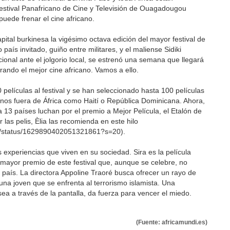
estival Panafricano de Cine y Televisión de Ouagadougou
uede frenar el cine africano.
pital burkinesa la vigésimo octava edición del mayor festival de
país invitado, guiño entre militares, y el maliense Sidiki
ional ante el jolgorio local, se estrenó una semana que llegará
rando el mejor cine africano. Vamos a ello.
 películas al festival y se han seleccionado hasta 100 películas
unos fuera de África como Haití o República Dominicana. Ahora,
a 13 países luchan por el premio a Mejor Película, el Etalón de
las pelis, Èlia las recomienda en este hilo
ras/status/1629890402051321861?s=20).
as experiencias que viven en su sociedad. Sira es la película
l mayor premio de este festival que, aunque se celebre, no
 país. La directora Appoline Traoré busca ofrecer un rayo de
una joven que se enfrenta al terrorismo islamista. Una
a a través de la pantalla, da fuerza para vencer el miedo.
(Fuente: africamundi.es)