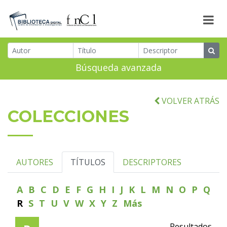
Búsqueda avanzada
VOLVER ATRÁS
COLECCIONES
AUTORES
TÍTULOS
DESCRIPTORES
A
B
C
D
E
F
G
H
I
J
K
L
M
N
O
P
Q
R
S
T
U
V
W
X
Y
Z
Más
Resultados