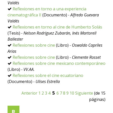
Valdés
Reflexiones en torno a una experiencia
cinematográfica II
(Documento)
- Alfredo Guevara
Valdés
Reflexiones en torno al cine de Humberto Solás
(Tesis)
- Nelson Rodríguez Zubarán, Inés Martorell
Ballester
Reflexiones sobre cine
(Libro)
- Oswaldo Capriles
Arias
Reflexiones sobre cine
(Libro)
- Clemente Rosset
Reflexiones sobre cine mexicano contemporáneo
(Libro)
- VV.AA.
Reflexiones sobre el cine ecuatoriano
(Documento)
- Ulises Estrella
5
Anterior
1
2
3
4
6
7
8
9
10
Siguiente
(de 15
páginas)
R