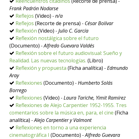
Reencuentros citadinos
(Recorte de prensa)
-
Frank Padrón Nodarse
Reflejos
(Video)
- n/a
Reflejos
(Recorte de prensa)
- César Bolívar
Reflexión
(Video)
- Julio C. García
Reflexión nostálgica sobre el futuro
(Documento)
- Alfredo Guevara Valdés
Reflexión sobre el futuro audiovisual: Sueño y
Realidad. Las nuevas tecnologías.
(Libro)
Reflexión y propuesta
(Ficha analítica)
- Edmundo
Aray
Reflexiones
(Documento)
- Humberto Solás
Borrego
Reflexiones
(Video)
- Laura Tariche, Yimit Ramírez
Reflexiones de Alejo Carpentier 1952-1955. Tres
comentarios sobre la música en, para, el cine
(Ficha
analítica)
- Alejo Carpentier y Valmont
Reflexiones en torno a una experiencia
cinematográfica I
(Documento)
- Alfredo Guevara