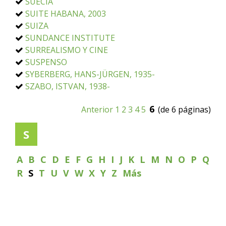
SUECIA
SUITE HABANA, 2003
SUIZA
SUNDANCE INSTITUTE
SURREALISMO Y CINE
SUSPENSO
SYBERBERG, HANS-JÜRGEN, 1935-
SZABO, ISTVAN, 1938-
6
Anterior
1
2
3
4
5
(de 6 páginas)
S
A
B
C
D
E
F
G
H
I
J
K
L
M
N
O
P
Q
R
S
T
U
V
W
X
Y
Z
Más