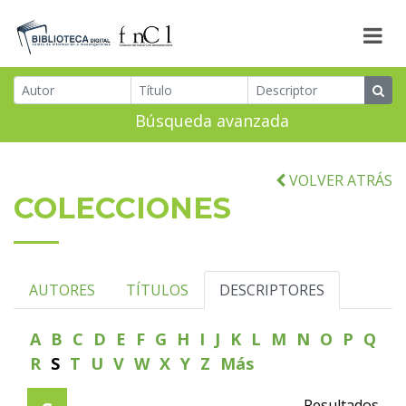
Búsqueda avanzada
VOLVER ATRÁS
COLECCIONES
AUTORES
TÍTULOS
DESCRIPTORES
A
B
C
D
E
F
G
H
I
J
K
L
M
N
O
P
Q
R
S
T
U
V
W
X
Y
Z
Más
Resultados