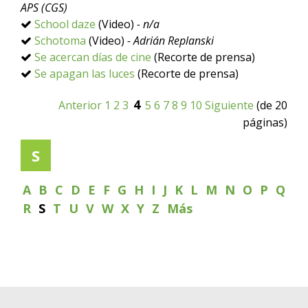
APS (CGS)
School daze
(Video)
- n/a
Schotoma
(Video)
- Adrián Replanski
Se acercan días de cine
(Recorte de prensa)
Se apagan las luces
(Recorte de prensa)
4
Anterior
1
2
3
5
6
7
8
9
10
Siguiente
(de 20
páginas)
S
A
B
C
D
E
F
G
H
I
J
K
L
M
N
O
P
Q
R
S
T
U
V
W
X
Y
Z
Más