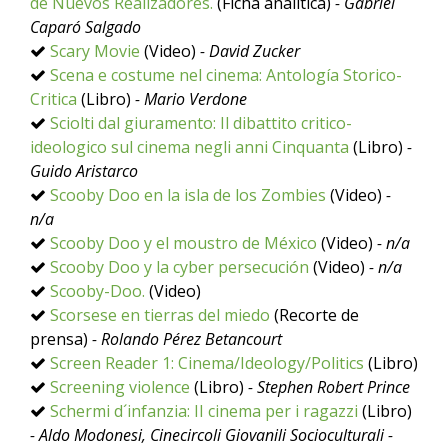
de Nuevos Realizadores.
(Ficha analítica)
- Gabriel
Caparó Salgado
Scary Movie
(Video)
- David Zucker
Scena e costume nel cinema: Antología Storico-
Critica
(Libro)
- Mario Verdone
Sciolti dal giuramento: Il dibattito critico-
ideologico sul cinema negli anni Cinquanta
(Libro)
-
Guido Aristarco
Scooby Doo en la isla de los Zombies
(Video)
-
n/a
Scooby Doo y el moustro de México
(Video)
- n/a
Scooby Doo y la cyber persecución
(Video)
- n/a
Scooby-Doo.
(Video)
Scorsese en tierras del miedo
(Recorte de
prensa)
- Rolando Pérez Betancourt
Screen Reader 1: Cinema/Ideology/Politics
(Libro)
Screening violence
(Libro)
- Stephen Robert Prince
Schermi d´infanzia: II cinema per i ragazzi
(Libro)
- Aldo Modonesi, Cinecircoli Giovanili Socioculturali -