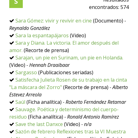
S
encontrados:
574
Sara Gómez: vivir y revivir en cine
(Documento)
-
Reynaldo González
Sara la espantapájaros
(Video)
Sara y Diana. La victoria. El amor después del
amor.
(Recorte de prensa)
Sarajan, un pie en Surinam, un pie en Holanda.
(Video)
- Hennah Draaibaar
Sargasso
(Publicaciones seriadas)
Satisfecha Julieta Rosen de su trabajo en la cinta
"La máscara del Zorro"
(Recorte de prensa)
- Alberto
Estevez Arreola
Saúl
(Ficha analítica)
- Roberto Fernández Retamar
Sauvage. Poética y determinismo del cuerpo-
residuo
(Ficha analítica)
- Ronald Antonio Ramírez
Save the last Danxce
(Video)
- n/a
Sazón de febrero Reflexiones tras la VI Muestra