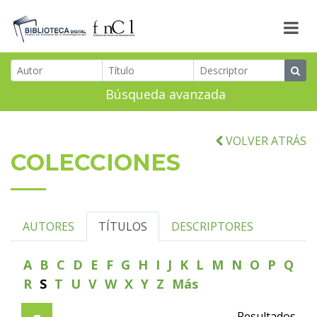
Búsqueda avanzada
VOLVER ATRÁS
COLECCIONES
AUTORES
TÍTULOS
DESCRIPTORES
A
B
C
D
E
F
G
H
I
J
K
L
M
N
O
P
Q
R
S
T
U
V
W
X
Y
Z
Más
Resultados