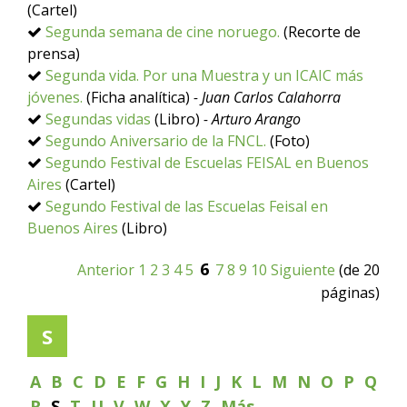
(Cartel)
Segunda semana de cine noruego.
(Recorte de
prensa)
Segunda vida. Por una Muestra y un ICAIC más
jóvenes.
(Ficha analítica)
- Juan Carlos Calahorra
Segundas vidas
(Libro)
- Arturo Arango
Segundo Aniversario de la FNCL.
(Foto)
Segundo Festival de Escuelas FEISAL en Buenos
Aires
(Cartel)
Segundo Festival de las Escuelas Feisal en
Buenos Aires
(Libro)
6
Anterior
1
2
3
4
5
7
8
9
10
Siguiente
(de 20
páginas)
S
A
B
C
D
E
F
G
H
I
J
K
L
M
N
O
P
Q
R
S
T
U
V
W
X
Y
Z
Más