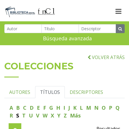
Búsqueda avanzada
VOLVER ATRÁS
COLECCIONES
AUTORES
TÍTULOS
DESCRIPTORES
A
B
C
D
E
F
G
H
I
J
K
L
M
N
O
P
Q
R
S
T
U
V
W
X
Y
Z
Más
Resultados