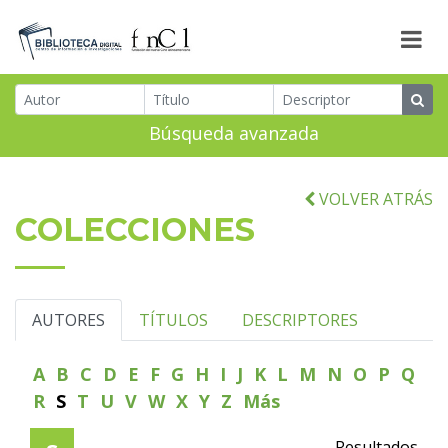
Búsqueda avanzada
VOLVER ATRÁS
COLECCIONES
AUTORES
TÍTULOS
DESCRIPTORES
A
B
C
D
E
F
G
H
I
J
K
L
M
N
O
P
Q
R
S
T
U
V
W
X
Y
Z
Más
Resultados