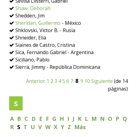
Sevilla Llisterri, Gabriel
Shaw, Deborah
Shedden, Jim
Sheridan, Guillermo
- México
Shklovski, Victor B. - Rusia
Shneider, Elia
Siaines de Castro, Cristina
Sica, Fernando Gabriel - Argentina
Siciliano, Pablo
Sierra, Jimmy - República Dominicana
8
Anterior
1
2
3
4
5
6
7
9
10
Siguiente
(de 14
páginas)
S
A
B
C
D
E
F
G
H
I
J
K
L
M
N
O
P
Q
R
S
T
U
V
W
X
Y
Z
Más