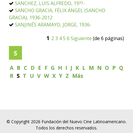
SANCHEZ, LUIS ALFREDO, 19??-
SANCHO GRACIA, FÉLIX ÁNGEL (SANCHO
GRACIA), 1936-2012
SANJINÉS ARAMAYO, JORGE, 1936-
1
2
3
4
5
6
Siguiente
(de 6 páginas)
S
A
B
C
D
E
F
G
H
I
J
K
L
M
N
O
P
Q
R
S
T
U
V
W
X
Y
Z
Más
© Copyright 2026 Fundación del Nuevo Cine Latinoamericano.
Todos los derechos reservados.