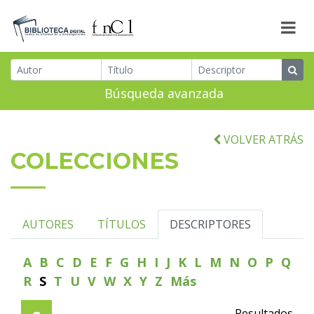
Búsqueda avanzada
VOLVER ATRÁS
COLECCIONES
AUTORES
TÍTULOS
DESCRIPTORES
A
B
C
D
E
F
G
H
I
J
K
L
M
N
O
P
Q
R
S
T
U
V
W
X
Y
Z
Más
Resultados