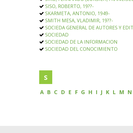
SISO, ROBERTO, 19??-
SKARMETA, ANTONIO, 1949-
SMITH MESA, VLADIMIR, 19??-
SOCIEDA GENERAL DE AUTORES Y EDIT
SOCIEDAD
SOCIEDAD DE LA INFORMACION
SOCIEDAD DEL CONOCIMIENTO
S
A
B
C
D
E
F
G
H
I
J
K
L
M