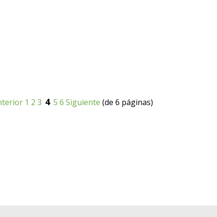
4
terior
1
2
3
5
6
Siguiente
(de 6 páginas)