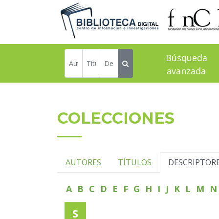
Búsqueda
avanzada
COLECCIONES
AUTORES
TÍTULOS
DESCRIPTOR
A
B
C
D
E
F
G
H
I
J
K
L
M
S