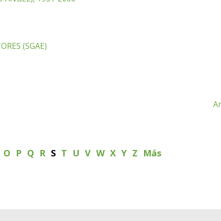
ORES (SGAE)
An
N
O
P
Q
R
S
T
U
V
W
X
Y
Z
Más