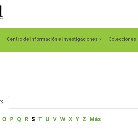
Centro de Información e Investigaciones
Colecciones
ES
N
O
P
Q
R
S
T
U
V
W
X
Y
Z
Más