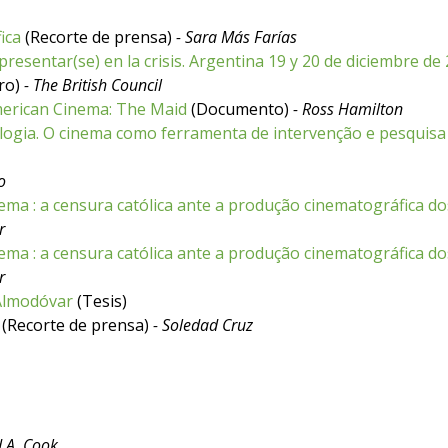
ica
(Recorte de prensa)
- Sara Más Farías
presentar(se) en la crisis. Argentina 19 y 20 de diciembre de
ro)
- The British Council
merican Cinema: The Maid
(Documento)
- Ross Hamilton
ologia. O cinema como ferramenta de intervenção e pesquisa
o
ema : a censura católica ante a produção cinematográfica do
r
ema : a censura católica ante a produção cinematográfica do
r
 Almodóvar
(Tesis)
(Recorte de prensa)
- Soledad Cruz
d A. Cook