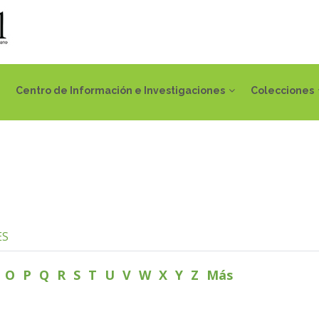
Centro de Información e Investigaciones
Colecciones
ES
N
O
P
Q
R
S
T
U
V
W
X
Y
Z
Más