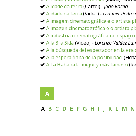
A Idade da terra
(Cartel)
- Joao Rocha
A idade da terra
(Video)
- Glauber Pedro
A imagem cinematográfica e o artista plá
A imagen cinematográfica e o artista plá
A indústria cinematográfica no espaço e
A la 3ra Sida
(Video)
- Lorenzo Valdéz La
A la búsqueda del espectador en la era d
A la espera finita de la posibilidad.
(Ficha
A La Habana lo mejor y más famoso
(Re
A
A
B
C
D
E
F
G
H
I
J
K
L
M