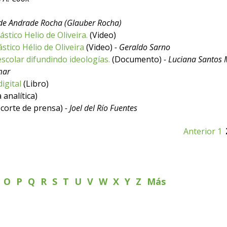
 de Andrade Rocha (Glauber Rocha)
stico Helio de Oliveira.
(Video)
stico Hélio de Oliveira
(Video)
- Geraldo Sarno
scolar difundindo ideologías.
(Documento)
- Luciana Santos 
mar
igital
(Libro)
 analítica)
corte de prensa)
- Joel del Río Fuentes
Anterior
1
N
O
P
Q
R
S
T
U
V
W
X
Y
Z
Más