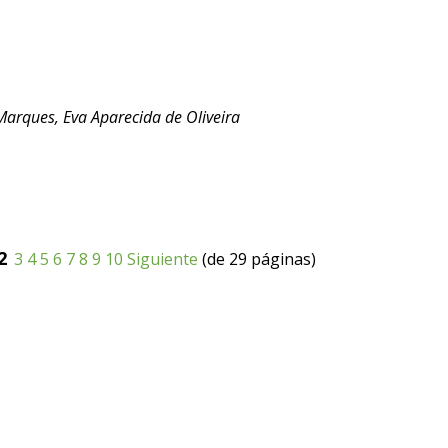
Marques, Eva Aparecida de Oliveira
2
3
4
5
6
7
8
9
10
Siguiente
(de 29 páginas)