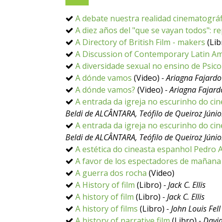
A debate nuestra realidad cinematográf
A diez años del "que se vayan todos": re
A Directory of British Film - makers
(Lib
A Discussion of Contemporary Latin A
A diversidade sexual no ensino de Psic
A dónde vamos
(Video)
- Ariagna Fajardo
A dónde vamos?
(Video)
- Ariagna Fajard
A entrada da igreja no escurinho do cin
Beldi de ALCÂNTARA, Teófilo de Queiroz Júnio
A entrada da igreja no escurinho do cin
Beldi de ALCÂNTARA, Teófilo de Queiroz Júnio
A estética do cineasta espanhol Pedro
A favor de los espectadores de mañana
A guerra dos rocha
(Video)
A History of film
(Libro)
- Jack C. Ellis
A history of film
(Libro)
- Jack C. Ellis
A history of films
(Libro)
- John Louis Fell
A history of narrative film
(Libro)
- Davi