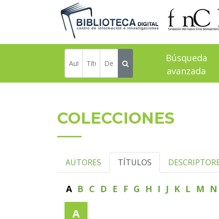
Búsqueda
avanzada
COLECCIONES
AUTORES
TÍTULOS
DESCRIPTOR
A
B
C
D
E
F
G
H
I
J
K
L
M
A