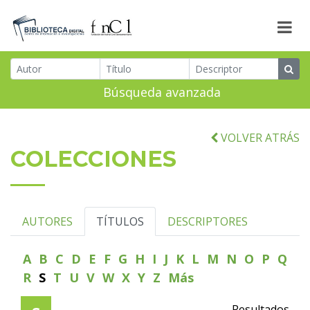
Búsqueda avanzada
VOLVER ATRÁS
COLECCIONES
AUTORES
TÍTULOS
DESCRIPTORES
A
B
C
D
E
F
G
H
I
J
K
L
M
N
O
P
Q
R
S
T
U
V
W
X
Y
Z
Más
Resultados