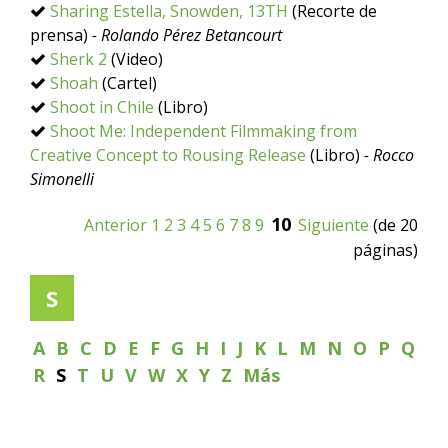
Sharing Estella, Snowden, 13TH
(Recorte de
prensa)
- Rolando Pérez Betancourt
Sherk 2
(Video)
Shoah
(Cartel)
Shoot in Chile
(Libro)
Shoot Me: Independent Filmmaking from
Creative Concept to Rousing Release
(Libro)
- Rocco
Simonelli
10
Anterior
1
2
3
4
5
6
7
8
9
Siguiente
(de 20
páginas)
S
A
B
C
D
E
F
G
H
I
J
K
L
M
N
O
P
Q
R
S
T
U
V
W
X
Y
Z
Más