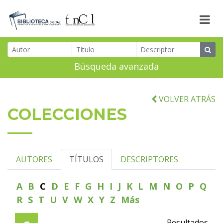
Búsqueda avanzada
VOLVER ATRÁS
COLECCIONES
AUTORES
TÍTULOS
DESCRIPTORES
A
B
C
D
E
F
G
H
I
J
K
L
M
N
O
P
Q
R
S
T
U
V
W
X
Y
Z
Más
Resultados