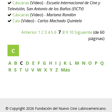
Cáscaras
(Video)
- Escuela Internacional de Cine y
Televisión, San Antonio de los Baños (EICTV)
Cáscaras
(Video)
- Mariana Rondón
Casi
(Video)
- Carlos Machado Quintela
7
Anterior
1
2
3
4
5
6
8
9
10
Siguiente
(de 60
páginas)
C
A
B
C
D
E
F
G
H
I
J
K
L
M
N
O
P
Q
R
S
T
U
V
W
X
Y
Z
Más
© Copyright 2026 Fundación del Nuevo Cine Latinoamericano.