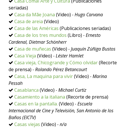
Casa Comal Arte y Cultura
(Publicaciones
seriadas)
Casa da Mãe Joana
(Video)
- Hugo Carvana
Casa de areia
(Video)
Casa de las Américas
(Publicaciones seriadas)
Casa de los tres mundos
(Libro)
- Ernesto
Cardenal, Dietmar Schönherr
Casa de muñecas
(Video)
- Juaquín Zúñiga Bustos
Casa Vieja
(Video)
- Léster Hamlet
Casa vieja, Chicogrande y Cómo olvidar
(Recorte
de prensa)
- Rolando Pérez Betancourt
Casa, La maquina para vivir
(Video)
- Marina
Pessah
Casablanca
(Video)
- Michael Curtiz
Casamiento a la italiana
(Recorte de prensa)
Casas en la pantalla.
(Video)
- Escuela
Internacional de Cine y Televisión, San Antonio de los
Baños (EICTV)
Casas viejas
(Video)
- n/a