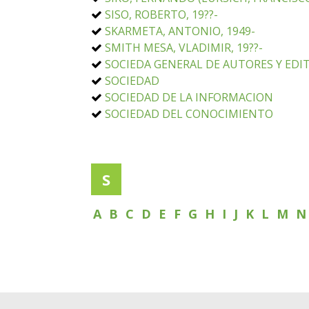
SISO, ROBERTO, 19??-
SKARMETA, ANTONIO, 1949-
SMITH MESA, VLADIMIR, 19??-
SOCIEDA GENERAL DE AUTORES Y EDIT
SOCIEDAD
SOCIEDAD DE LA INFORMACION
SOCIEDAD DEL CONOCIMIENTO
S
A
B
C
D
E
F
G
H
I
J
K
L
M