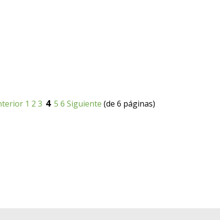
4
terior
1
2
3
5
6
Siguiente
(de 6 páginas)