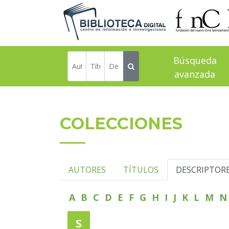
Búsqueda
avanzada
COLECCIONES
AUTORES
TÍTULOS
DESCRIPTOR
A
B
C
D
E
F
G
H
I
J
K
L
M
S