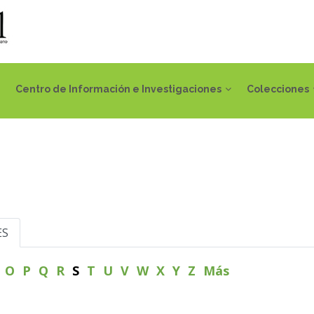
Centro de Información e Investigaciones
Colecciones
ES
N
O
P
Q
R
S
T
U
V
W
X
Y
Z
Más