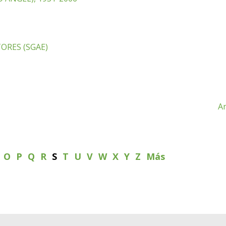
ORES (SGAE)
An
N
O
P
Q
R
S
T
U
V
W
X
Y
Z
Más