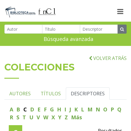
Búsqueda avanzada
VOLVER ATRÁS
COLECCIONES
AUTORES
TÍTULOS
DESCRIPTORES
A
B
C
D
E
F
G
H
I
J
K
L
M
N
O
P
Q
R
S
T
U
V
W
X
Y
Z
Más
Resultados