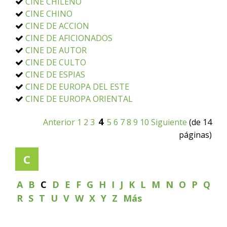
CINE CHILENO
CINE CHINO
CINE DE ACCION
CINE DE AFICIONADOS
CINE DE AUTOR
CINE DE CULTO
CINE DE ESPIAS
CINE DE EUROPA DEL ESTE
CINE DE EUROPA ORIENTAL
4
Anterior
1
2
3
5
6
7
8
9
10
Siguiente
(de 14
páginas)
C
A
B
C
D
E
F
G
H
I
J
K
L
M
N
O
P
Q
R
S
T
U
V
W
X
Y
Z
Más