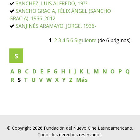
SANCHEZ, LUIS ALFREDO, 19??-
SANCHO GRACIA, FÉLIX ÁNGEL (SANCHO
GRACIA), 1936-2012
SANJINÉS ARAMAYO, JORGE, 1936-
1
2
3
4
5
6
Siguiente
(de 6 páginas)
S
A
B
C
D
E
F
G
H
I
J
K
L
M
N
O
P
Q
R
S
T
U
V
W
X
Y
Z
Más
© Copyright 2026 Fundación del Nuevo Cine Latinoamericano.
Todos los derechos reservados.