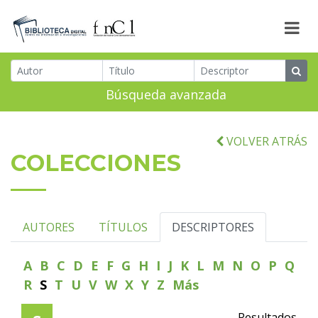
Búsqueda avanzada
VOLVER ATRÁS
COLECCIONES
AUTORES
TÍTULOS
DESCRIPTORES
A
B
C
D
E
F
G
H
I
J
K
L
M
N
O
P
Q
R
S
T
U
V
W
X
Y
Z
Más
Resultados