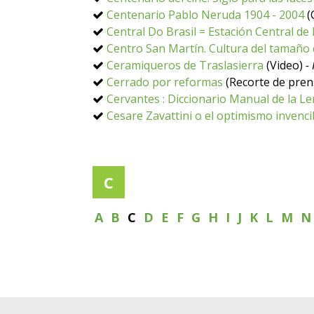
Centenario Pablo Neruda 1904 - 2004
(
Central Do Brasil = Estación Central de 
Centro San Martín. Cultura del tamaño
Ceramiqueros de Traslasierra
(Video)
-
Cerrado por reformas
(Recorte de pre
Cervantes : Diccionario Manual de la L
Cesare Zavattini o el optimismo invenci
C
A
B
C
D
E
F
G
H
I
J
K
L
M