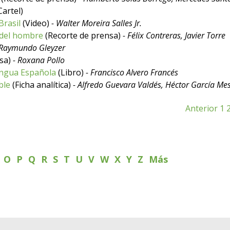
Cartel)
Brasil
(Video)
- Walter Moreira Salles Jr.
 del hombre
(Recorte de prensa)
- Félix Contreras, Javier Torre
 Raymundo Gleyzer
nsa)
- Roxana Pollo
engua Española
(Libro)
- Francisco Alvero Francés
ble
(Ficha analítica)
- Alfredo Guevara Valdés, Héctor García Me
Anterior
1
N
O
P
Q
R
S
T
U
V
W
X
Y
Z
Más