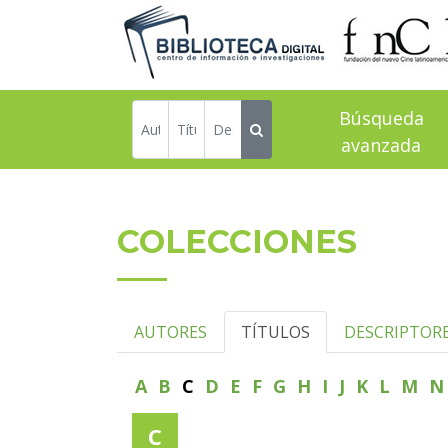
Búsqueda
avanzada
COLECCIONES
AUTORES
TÍTULOS
DESCRIPTOR
A
B
C
D
E
F
G
H
I
J
K
L
M
C