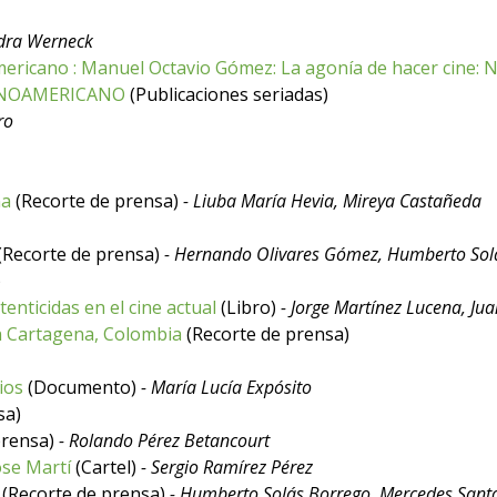
dra Werneck
mericano : Manuel Octavio Gómez: La agonía de hacer cine: 
TINOAMERICANO
(Publicaciones seriadas)
ro
na
(Recorte de prensa)
- Liuba María Hevia, Mireya Castañeda
(Recorte de prensa)
- Hernando Olivares Gómez, Humberto Sol
)
nticidas en el cine actual
(Libro)
- Jorge Martínez Lucena, Ju
n Cartagena, Colombia
(Recorte de prensa)
ios
(Documento)
- María Lucía Expósito
sa)
prensa)
- Rolando Pérez Betancourt
ose Martí
(Cartel)
- Sergio Ramírez Pérez
(Recorte de prensa)
- Humberto Solás Borrego, Mercedes Sant