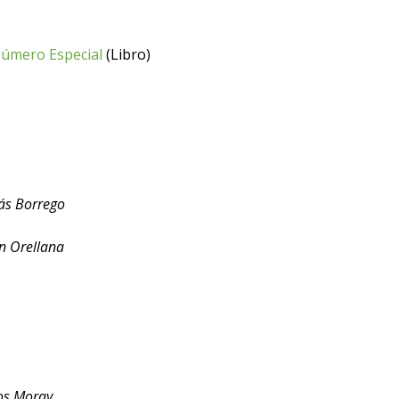
Número Especial
(Libro)
ás Borrego
an Orellana
os Moray