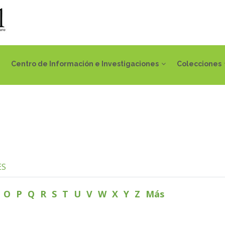
Centro de Información e Investigaciones
Colecciones
ES
N
O
P
Q
R
S
T
U
V
W
X
Y
Z
Más