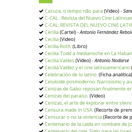
Cazuza, o tempo não para
(Video)
- San
C-CAL : Revista del Nuevo Cine Latinoa
C-CAL: REVISTA DEL NUEVO CINE LA
Cecilia
(Cartel)
- Antonio Fernández Reboi
Cecilia
(Video)
Cecilia Roth.
(Libro)
Cecilia Todd a medianoche en La Haba
Cecilia Valdes
(Video)
- Antonio Nodarse
Cecilia Valdez y el cine latinoamericano
Celebración de lo latino.
(Ficha analítica
Celuloide posmoderno: Narcisismo y aute
Cenizas de Gabo reposan finalmente e
Cenizas del paraiso.
(Video)
Cenizas, el arte de explorar entre silenc
Censura made in USA.
(Recorte de pren
Censurar o no la violencia
(Recorte de 
Centenario de la caída en combate de J
Centenario del cine. Siglo para las luces