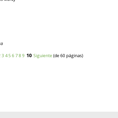
sa
10
2
3
4
5
6
7
8
9
Siguiente
(de 60 páginas)