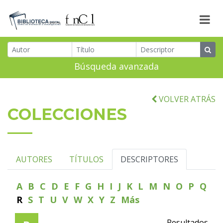
Búsqueda avanzada
VOLVER ATRÁS
COLECCIONES
AUTORES
TÍTULOS
DESCRIPTORES
A
B
C
D
E
F
G
H
I
J
K
L
M
N
O
P
Q
R
S
T
U
V
W
X
Y
Z
Más
Resultados