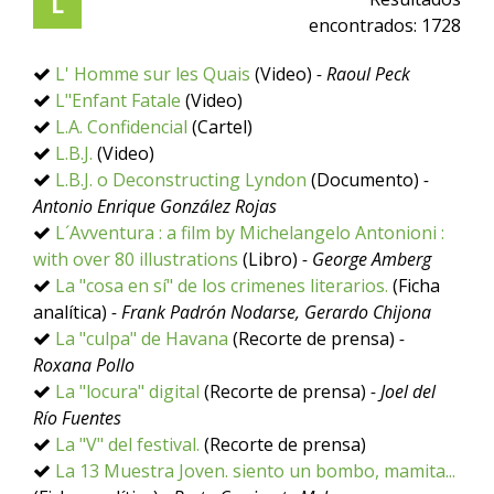
L
encontrados:
1728
L' Homme sur les Quais
(Video)
- Raoul Peck
L"Enfant Fatale
(Video)
L.A. Confidencial
(Cartel)
L.B.J.
(Video)
L.B.J. o Deconstructing Lyndon
(Documento)
-
Antonio Enrique González Rojas
L´Avventura : a film by Michelangelo Antonioni :
with over 80 illustrations
(Libro)
- George Amberg
La "cosa en sí" de los crimenes literarios.
(Ficha
analítica)
- Frank Padrón Nodarse, Gerardo Chijona
La "culpa" de Havana
(Recorte de prensa)
-
Roxana Pollo
La "locura" digital
(Recorte de prensa)
- Joel del
Río Fuentes
La "V" del festival.
(Recorte de prensa)
La 13 Muestra Joven. siento un bombo, mamita...