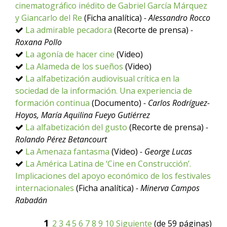
cinematográfico inédito de Gabriel García Márquez
y Giancarlo del Re
(Ficha analítica)
- Alessandro Rocco
La admirable pecadora
(Recorte de prensa)
-
Roxana Pollo
La agonía de hacer cine
(Video)
La Alameda de los sueños
(Video)
La alfabetización audiovisual crítica en la
sociedad de la información. Una experiencia de
formación continua
(Documento)
- Carlos Rodríguez-
Hoyos, María Aquilina Fueyo Gutiérrez
La alfabetización del gusto
(Recorte de prensa)
-
Rolando Pérez Betancourt
La Amenaza fantasma
(Video)
- George Lucas
La América Latina de ‘Cine en Construcción’.
Implicaciones del apoyo económico de los festivales
internacionales
(Ficha analítica)
- Minerva Campos
Rabadán
1
2
3
4
5
6
7
8
9
10
Siguiente
(de 59 páginas)