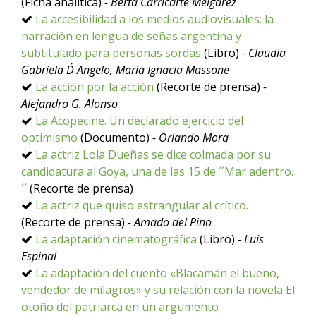
(Ficha analítica)
- Berta Carricarte Melgarez
La accesibilidad a los medios audiovisuales: la
narración en lengua de señas argentina y
subtitulado para personas sordas
(Libro)
- Claudia
Gabriela D´ Angelo, María Ignacia Massone
La acción por la acción
(Recorte de prensa)
-
Alejandro G. Alonso
La Acopecine. Un declarado ejercicio del
optimismo
(Documento)
- Orlando Mora
La actriz Lola Dueñas se dice colmada por su
candidatura al Goya, una de las 15 de ´´Mar adentro.
´´
(Recorte de prensa)
La actriz que quiso estrangular al crítico.
(Recorte de prensa)
- Amado del Pino
La adaptación cinematográfica
(Libro)
- Luis
Espinal
La adaptación del cuento «Blacamán el bueno,
vendedor de milagros» y su relación con la novela El
otoño del patriarca en un argumento