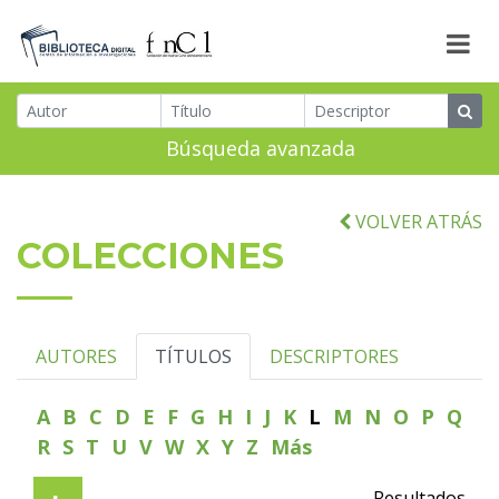
Búsqueda avanzada
VOLVER ATRÁS
COLECCIONES
AUTORES
TÍTULOS
DESCRIPTORES
A
B
C
D
E
F
G
H
I
J
K
L
M
N
O
P
Q
R
S
T
U
V
W
X
Y
Z
Más
Resultados