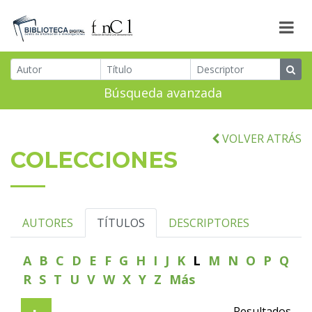
Búsqueda avanzada
VOLVER ATRÁS
COLECCIONES
AUTORES
TÍTULOS
DESCRIPTORES
A
B
C
D
E
F
G
H
I
J
K
L
M
N
O
P
Q
R
S
T
U
V
W
X
Y
Z
Más
Resultados