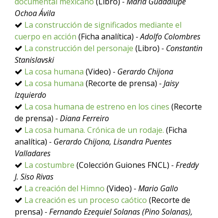
documental mexicano
(Libro)
- María Guadalupe
Ochoa Ávila
La construcción de significados mediante el
cuerpo en acción
(Ficha analítica)
- Adolfo Colombres
La construcción del personaje
(Libro)
- Constantin
Stanislavski
La cosa humana
(Video)
- Gerardo Chijona
La cosa humana
(Recorte de prensa)
- Jaisy
Izquierdo
La cosa humana de estreno en los cines
(Recorte
de prensa)
- Diana Ferreiro
La cosa humana. Crónica de un rodaje.
(Ficha
analítica)
- Gerardo Chijona, Lisandra Puentes
Valladares
La costumbre
(Colección Guiones FNCL)
- Freddy
J. Siso Rivas
La creación del Himno
(Video)
- Mario Gallo
La creación es un proceso caótico
(Recorte de
prensa)
- Fernando Ezequiel Solanas (Pino Solanas),