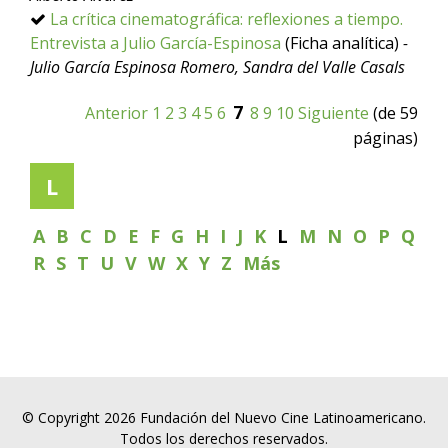
La crítica cinematográfica: reflexiones a tiempo.
Entrevista a Julio García-Espinosa
(Ficha analítica)
-
Julio García Espinosa Romero, Sandra del Valle Casals
7
Anterior
1
2
3
4
5
6
8
9
10
Siguiente
(de 59
páginas)
L
A
B
C
D
E
F
G
H
I
J
K
L
M
N
O
P
Q
R
S
T
U
V
W
X
Y
Z
Más
© Copyright 2026 Fundación del Nuevo Cine Latinoamericano.
Todos los derechos reservados.