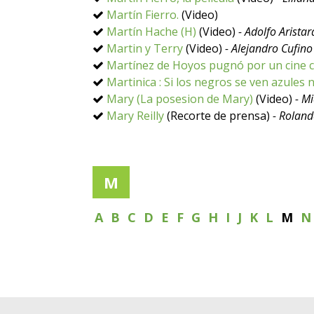
Martín Fierro.
(Video)
Martín Hache (H)
(Video)
- Adolfo Aristar
Martin y Terry
(Video)
- Alejandro Cufino
Martínez de Hoyos pugnó por un cine co
Martinica : Si los negros se ven azules 
Mary (La posesion de Mary)
(Video)
- M
Mary Reilly
(Recorte de prensa)
- Roland
M
A
B
C
D
E
F
G
H
I
J
K
L
M