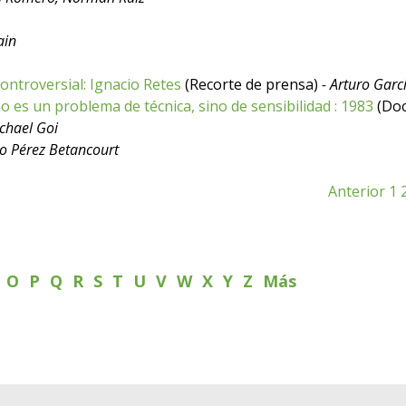
ain
ntroversial: Ignacio Retes
(Recorte de prensa)
- Arturo Gar
no es un problema de técnica, sino de sensibilidad : 1983
(Do
ichael Goi
o Pérez Betancourt
Anterior
1
N
O
P
Q
R
S
T
U
V
W
X
Y
Z
Más