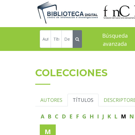
Búsqueda
avanzada
COLECCIONES
AUTORES
TÍTULOS
DESCRIPTOR
A
B
C
D
E
F
G
H
I
J
K
L
M
M