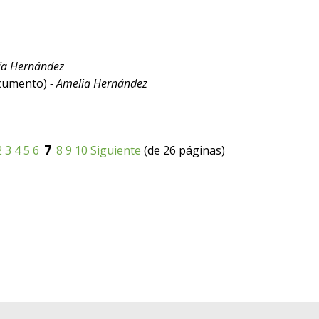
cía Hernández
cumento)
- Amelia Hernández
7
2
3
4
5
6
8
9
10
Siguiente
(de 26 páginas)