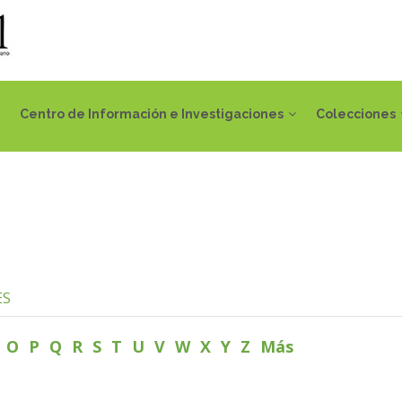
Centro de Información e Investigaciones
Colecciones
ES
N
O
P
Q
R
S
T
U
V
W
X
Y
Z
Más