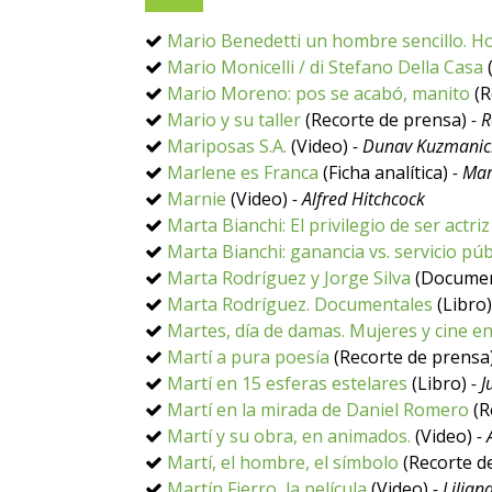
Mario Benedetti un hombre sencillo. H
Mario Monicelli / di Stefano Della Casa
Mario Moreno: pos se acabó, manito
(R
Mario y su taller
(Recorte de prensa)
- 
Mariposas S.A.
(Video)
- Dunav Kuzmani
Marlene es Franca
(Ficha analítica)
- Ma
Marnie
(Video)
- Alfred Hitchcock
Marta Bianchi: El privilegio de ser actriz
Marta Bianchi: ganancia vs. servicio púb
Marta Rodríguez y Jorge Silva
(Docume
Marta Rodríguez. Documentales
(Libro)
Martes, día de damas. Mujeres y cine en
Martí a pura poesía
(Recorte de prensa
Martí en 15 esferas estelares
(Libro)
- 
Martí en la mirada de Daniel Romero
(R
Martí y su obra, en animados.
(Video)
-
Martí, el hombre, el símbolo
(Recorte d
Martín Fierro, la película
(Video)
- Lilia