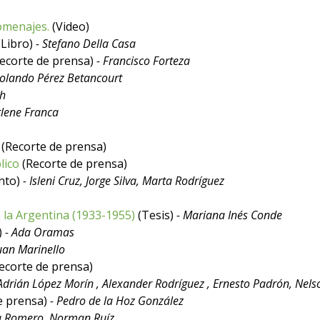
omenajes.
(Video)
(Libro)
- Stefano Della Casa
ecorte de prensa)
- Francisco Forteza
Rolando Pérez Betancourt
ch
rlene Franca
(Recorte de prensa)
lico
(Recorte de prensa)
nto)
- Isleni Cruz, Jorge Silva, Marta Rodríguez
 la Argentina (1933-1955)
(Tesis)
- Mariana Inés Conde
)
- Ada Oramas
Juan Marinello
ecorte de prensa)
 Adrián López Morín , Alexander Rodríguez , Ernesto Padrón, Nel
e prensa)
- Pedro de la Hoz González
na Romero, Norman Ruíz