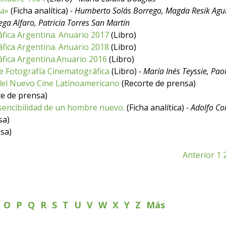
ía»
(Ficha analítica)
- Humberto Solás Borrego, Magda Resik Agui
ega Alfaro, Patricia Torres San Martín
fica Argentina. Anuario 2017
(Libro)
fica Argentina. Anuario 2018
(Libro)
fica Argentina.Anuario 2016
(Libro)
e Fotografía Cinematográfica
(Libro)
- María Inés Teyssie, Paol
 del Nuevo Cine Latinoamericano
(Recorte de prensa)
e de prensa)
sencibilidad de un hombre nuevo.
(Ficha analítica)
- Adolfo C
sa)
sa)
Anterior
1
N
O
P
Q
R
S
T
U
V
W
X
Y
Z
Más