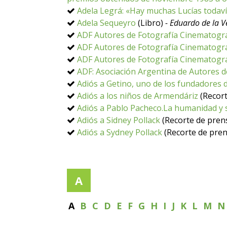
Adela Legrá: «Hay muchas Lucías todav
Adela Sequeyro
(Libro)
- Eduardo de la V
ADF Autores de Fotografía Cinematográ
ADF Autores de Fotografía Cinematográ
ADF Autores de Fotografía Cinematográ
ADF: Asociación Argentina de Autores d
Adiós a Getino, uno de los fundadores
Adiós a los niños de Armendáriz
(Recort
Adiós a Pablo Pacheco.La humanidad y 
Adiós a Sidney Pollack
(Recorte de pren
Adiós a Sydney Pollack
(Recorte de pren
A
A
B
C
D
E
F
G
H
I
J
K
L
M