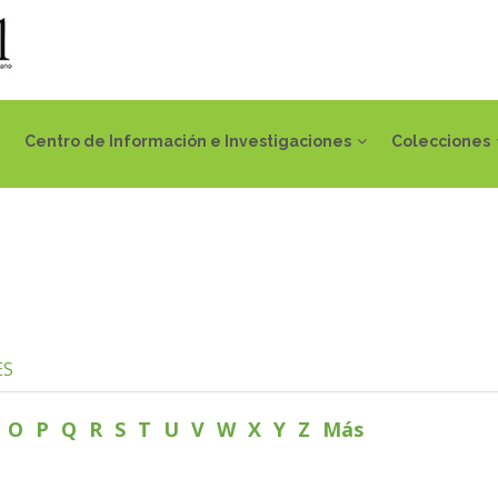
Centro de Información e Investigaciones
Colecciones
ES
N
O
P
Q
R
S
T
U
V
W
X
Y
Z
Más