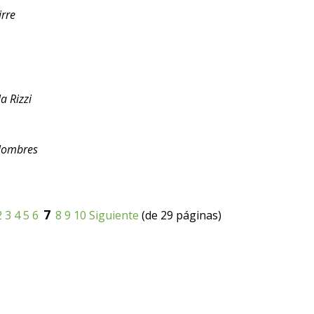
rre
a Rizzi
olombres
7
2
3
4
5
6
8
9
10
Siguiente
(de 29 páginas)