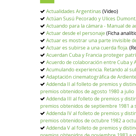
Actualidades Argentinas
(Video)
Actúan Susú Pecorado y Ulices Dumont.
Actuando para la cámara - Manual de act
Actuar desde el personaje
(Ficha analíti
Actuar es mostrar una parte invisible 
Actuar es subirse a una cuerda floja.
(Re
Acuerdan Cuba y Francia proteger patri
Acuerdo de colaboración entre Cuba y 
Acumulando experiencia. Retando al su
Adaptación cinematográfica de Ardiente
Addenda II al folleto de premios y dist
premios obtenidos de agosto 1980 a julio
Addenda III al folleto de premios y dis
premios obtenidos de septiembre 1981 a 
Addenda IV al folleto de premios y dist
premios obtenidos de octubre 1982 a oct
Addenda V al folleto de premios y disti
premios obtenidos de noviembre 1983 a o