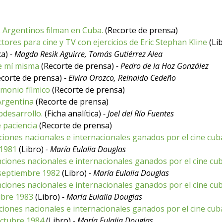
 Argentinos filman en Cuba.
(Recorte de prensa)
ores para cine y TV con ejercicios de Eric Stephan Kline
(Li
ca)
- Magda Resik Aguirre, Tomás Gutiérrez Alea
de mí misma
(Recorte de prensa)
- Pedro de la Hoz González
corte de prensa)
- Elvira Orozco, Reinaldo Cedeño
monio fílmico
(Recorte de prensa)
Argentina
(Recorte de prensa)
bdesarrollo.
(Ficha analítica)
- Joel del Río Fuentes
 paciencia
(Recorte de prensa)
inciones nacionales e internacionales ganados por el cine cub
 1981
(Libro)
- María Eulalia Douglas
tinciones nacionales e internacionales ganados por el cine cu
septiembre 1982
(Libro)
- María Eulalia Douglas
inciones nacionales e internacionales ganados por el cine cu
ubre 1983
(Libro)
- María Eulalia Douglas
nciones nacionales e internacionales ganados por el cine cub
ctubre 1984
(Libro)
- María Eulalia Douglas