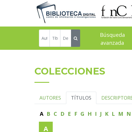
Búsqueda
avanzada
COLECCIONES
AUTORES
TÍTULOS
DESCRIPTOR
A
B
C
D
E
F
G
H
I
J
K
L
M
A