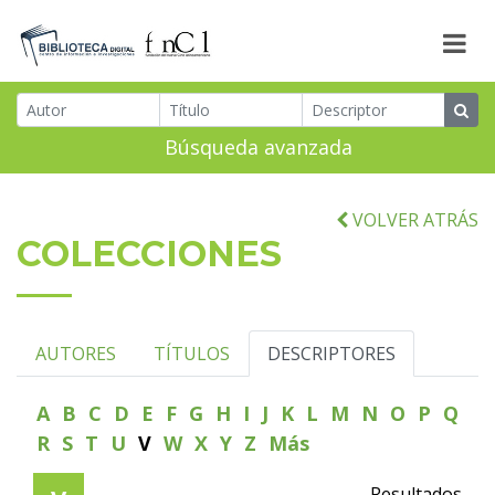
Búsqueda avanzada
VOLVER ATRÁS
COLECCIONES
AUTORES
TÍTULOS
DESCRIPTORES
A
B
C
D
E
F
G
H
I
J
K
L
M
N
O
P
Q
R
S
T
U
V
W
X
Y
Z
Más
Resultados