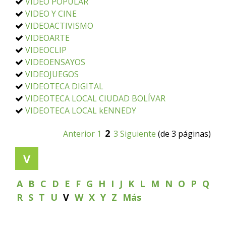
VIDEO POPULAR
VIDEO Y CINE
VIDEOACTIVISMO
VIDEOARTE
VIDEOCLIP
VIDEOENSAYOS
VIDEOJUEGOS
VIDEOTECA DIGITAL
VIDEOTECA LOCAL CIUDAD BOLÍVAR
VIDEOTECA LOCAL kENNEDY
2
Anterior
1
3
Siguiente
(de 3 páginas)
V
A
B
C
D
E
F
G
H
I
J
K
L
M
N
O
P
Q
R
S
T
U
V
W
X
Y
Z
Más