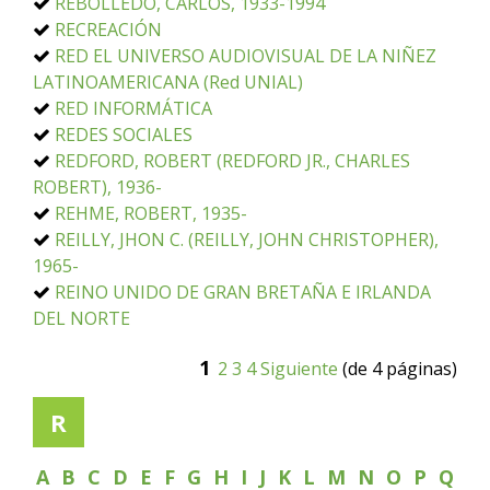
REBOLLEDO, CARLOS, 1933-1994
RECREACIÓN
RED EL UNIVERSO AUDIOVISUAL DE LA NIÑEZ
LATINOAMERICANA (Red UNIAL)
RED INFORMÁTICA
REDES SOCIALES
REDFORD, ROBERT (REDFORD JR., CHARLES
ROBERT), 1936-
REHME, ROBERT, 1935-
REILLY, JHON C. (REILLY, JOHN CHRISTOPHER),
1965-
REINO UNIDO DE GRAN BRETAÑA E IRLANDA
DEL NORTE
1
2
3
4
Siguiente
(de 4 páginas)
R
A
B
C
D
E
F
G
H
I
J
K
L
M
N
O
P
Q