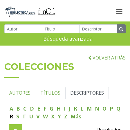
Búsqueda avanzada
VOLVER ATRÁS
COLECCIONES
AUTORES
TÍTULOS
DESCRIPTORES
A
B
C
D
E
F
G
H
I
J
K
L
M
N
O
P
Q
R
S
T
U
V
W
X
Y
Z
Más
Resultados