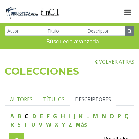
Búsqueda avanzada
VOLVER ATRÁS
COLECCIONES
AUTORES
TÍTULOS
DESCRIPTORES
A
B
C
D
E
F
G
H
I
J
K
L
M
N
O
P
Q
R
S
T
U
V
W
X
Y
Z
Más
Resultados