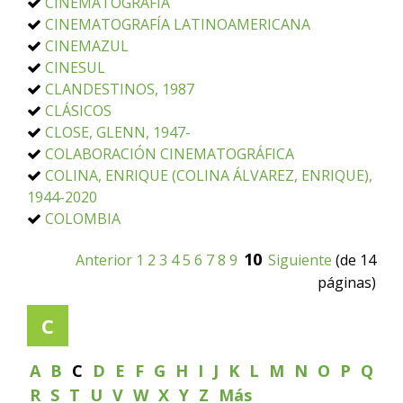
CINEMATOGRAFIA
CINEMATOGRAFÍA LATINOAMERICANA
CINEMAZUL
CINESUL
CLANDESTINOS, 1987
CLÁSICOS
CLOSE, GLENN, 1947-
COLABORACIÓN CINEMATOGRÁFICA
COLINA, ENRIQUE (COLINA ÁLVAREZ, ENRIQUE),
1944-2020
COLOMBIA
10
Anterior
1
2
3
4
5
6
7
8
9
Siguiente
(de 14
páginas)
C
A
B
C
D
E
F
G
H
I
J
K
L
M
N
O
P
Q
R
S
T
U
V
W
X
Y
Z
Más