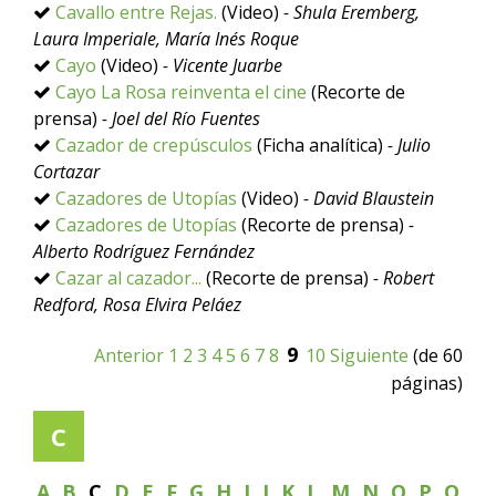
Cavallo entre Rejas.
(Video)
- Shula Eremberg,
Laura Imperiale, María Inés Roque
Cayo
(Video)
- Vicente Juarbe
Cayo La Rosa reinventa el cine
(Recorte de
prensa)
- Joel del Río Fuentes
Cazador de crepúsculos
(Ficha analítica)
- Julio
Cortazar
Cazadores de Utopías
(Video)
- David Blaustein
Cazadores de Utopías
(Recorte de prensa)
-
Alberto Rodríguez Fernández
Cazar al cazador...
(Recorte de prensa)
- Robert
Redford, Rosa Elvira Peláez
9
Anterior
1
2
3
4
5
6
7
8
10
Siguiente
(de 60
páginas)
C
A
B
C
D
E
F
G
H
I
J
K
L
M
N
O
P
Q