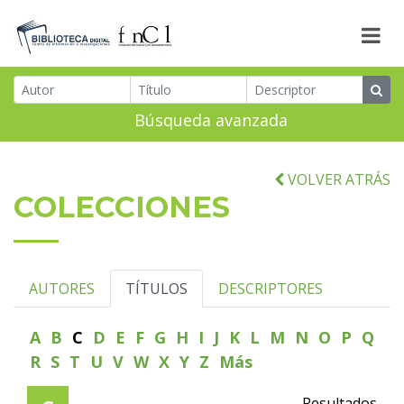
Búsqueda avanzada
VOLVER ATRÁS
COLECCIONES
AUTORES
TÍTULOS
DESCRIPTORES
A
B
C
D
E
F
G
H
I
J
K
L
M
N
O
P
Q
R
S
T
U
V
W
X
Y
Z
Más
Resultados