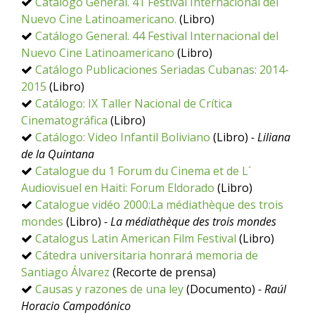
Catálogo General. 41 Festival Internacional del
Nuevo Cine Latinoamericano.
(Libro)
Catálogo General. 44 Festival Internacional del
Nuevo Cine Latinoamericano
(Libro)
Catálogo Publicaciones Seriadas Cubanas: 2014-
2015
(Libro)
Catálogo: IX Taller Nacional de Crítica
Cinematográfica
(Libro)
Catálogo: Video Infantil Boliviano
(Libro)
- Liliana
de la Quintana
Catalogue du 1 Forum du Cinema et de L´
Audiovisuel en Haiti: Forum Eldorado
(Libro)
Catalogue vidéo 2000:La médiathèque des trois
mondes
(Libro)
- La médiathèque des trois mondes
Catalogus Latin American Film Festival
(Libro)
Cátedra universitaria honrará memoria de
Santiago Álvarez
(Recorte de prensa)
Causas y razones de una ley
(Documento)
- Raúl
Horacio Campodónico