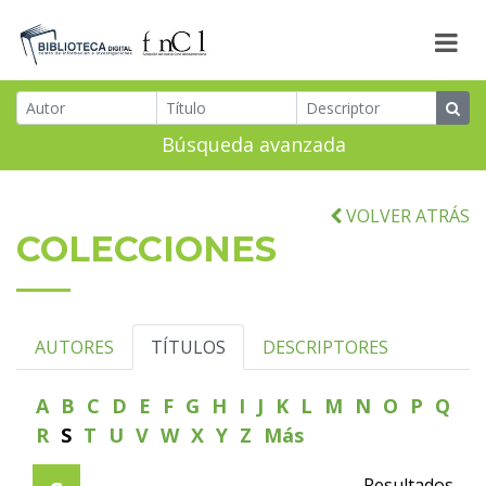
Búsqueda avanzada
VOLVER ATRÁS
COLECCIONES
AUTORES
TÍTULOS
DESCRIPTORES
A
B
C
D
E
F
G
H
I
J
K
L
M
N
O
P
Q
R
S
T
U
V
W
X
Y
Z
Más
Resultados