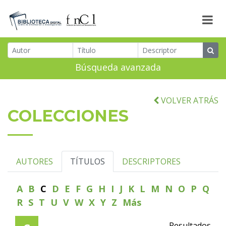
Búsqueda avanzada
VOLVER ATRÁS
COLECCIONES
AUTORES
TÍTULOS
DESCRIPTORES
A
B
C
D
E
F
G
H
I
J
K
L
M
N
O
P
Q
R
S
T
U
V
W
X
Y
Z
Más
Resultados