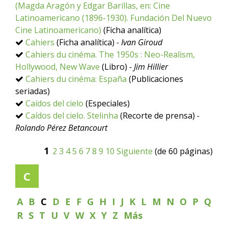
(Magda Aragón y Edgar Barillas, en: Cine
Latinoamericano (1896-1930). Fundación Del Nuevo
Cine Latinoamericano)
(Ficha analítica)
Cahiers
(Ficha analítica)
- Ivan Giroud
Cahiers du cinéma. The 1950s : Neo-Realism,
Hollywood, New Wave
(Libro)
- Jim Hillier
Cahiers du cinéma: España
(Publicaciones
seriadas)
Caídos del cielo
(Especiales)
Caídos del cielo. Stelinha
(Recorte de prensa)
-
Rolando Pérez Betancourt
1
2
3
4
5
6
7
8
9
10
Siguiente
(de 60 páginas)
C
A
B
C
D
E
F
G
H
I
J
K
L
M
N
O
P
Q
R
S
T
U
V
W
X
Y
Z
Más