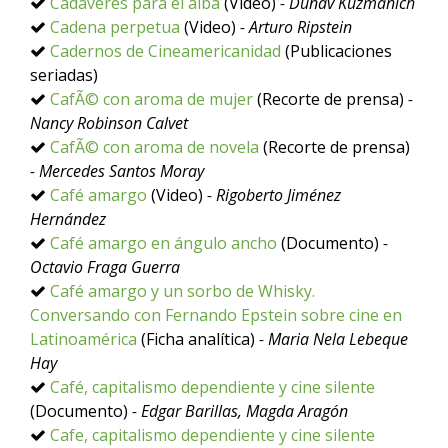
Cadáveres para el alba
(Video)
- Dunav Kuzmanich
Cadena perpetua
(Video)
- Arturo Ripstein
Cadernos de Cineamericanidad
(Publicaciones
seriadas)
CafÃ© con aroma de mujer
(Recorte de prensa)
-
Nancy Robinson Calvet
CafÃ© con aroma de novela
(Recorte de prensa)
- Mercedes Santos Moray
Café amargo
(Video)
- Rigoberto Jiménez
Hernández
Café amargo en ángulo ancho
(Documento)
-
Octavio Fraga Guerra
Café amargo y un sorbo de Whisky.
Conversando con Fernando Epstein sobre cine en
Latinoamérica
(Ficha analítica)
- Maria Nela Lebeque
Hay
Café, capitalismo dependiente y cine silente
(Documento)
- Edgar Barillas, Magda Aragón
Cafe, capitalismo dependiente y cine silente