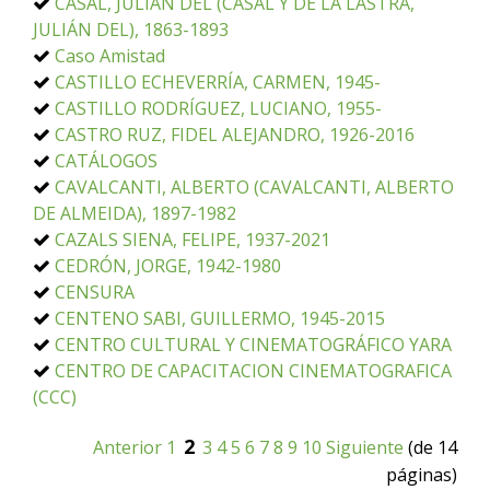
CASAL, JULIÁN DEL (CASAL Y DE LA LASTRA,
JULIÁN DEL), 1863-1893
Caso Amistad
CASTILLO ECHEVERRÍA, CARMEN, 1945-
CASTILLO RODRÍGUEZ, LUCIANO, 1955-
CASTRO RUZ, FIDEL ALEJANDRO, 1926-2016
CATÁLOGOS
CAVALCANTI, ALBERTO (CAVALCANTI, ALBERTO
DE ALMEIDA), 1897-1982
CAZALS SIENA, FELIPE, 1937-2021
CEDRÓN, JORGE, 1942-1980
CENSURA
CENTENO SABI, GUILLERMO, 1945-2015
CENTRO CULTURAL Y CINEMATOGRÁFICO YARA
CENTRO DE CAPACITACION CINEMATOGRAFICA
(CCC)
2
Anterior
1
3
4
5
6
7
8
9
10
Siguiente
(de 14
páginas)