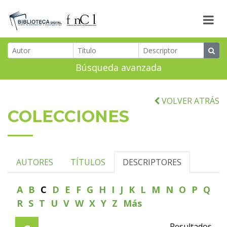
Búsqueda avanzada
VOLVER ATRÁS
COLECCIONES
AUTORES
TÍTULOS
DESCRIPTORES
A
B
C
D
E
F
G
H
I
J
K
L
M
N
O
P
Q
R
S
T
U
V
W
X
Y
Z
Más
Resultados