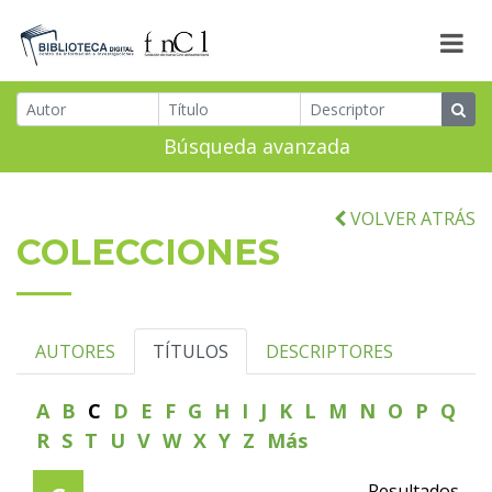
Búsqueda avanzada
VOLVER ATRÁS
COLECCIONES
AUTORES
TÍTULOS
DESCRIPTORES
A
B
C
D
E
F
G
H
I
J
K
L
M
N
O
P
Q
R
S
T
U
V
W
X
Y
Z
Más
Resultados