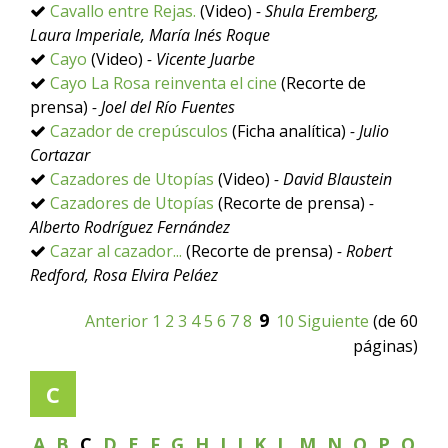
Cavallo entre Rejas.
(Video)
- Shula Eremberg,
Laura Imperiale, María Inés Roque
Cayo
(Video)
- Vicente Juarbe
Cayo La Rosa reinventa el cine
(Recorte de
prensa)
- Joel del Río Fuentes
Cazador de crepúsculos
(Ficha analítica)
- Julio
Cortazar
Cazadores de Utopías
(Video)
- David Blaustein
Cazadores de Utopías
(Recorte de prensa)
-
Alberto Rodríguez Fernández
Cazar al cazador...
(Recorte de prensa)
- Robert
Redford, Rosa Elvira Peláez
9
Anterior
1
2
3
4
5
6
7
8
10
Siguiente
(de 60
páginas)
C
A
B
C
D
E
F
G
H
I
J
K
L
M
N
O
P
Q