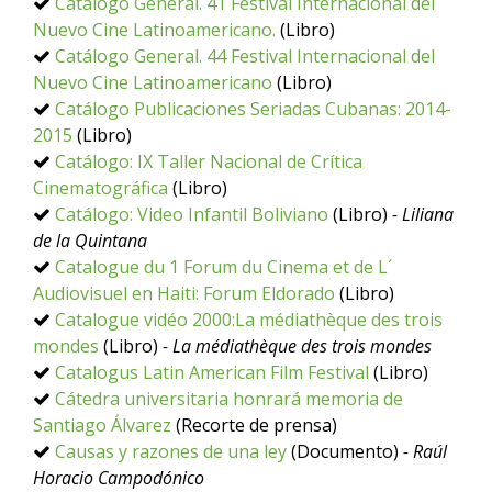
Catálogo General. 41 Festival Internacional del
Nuevo Cine Latinoamericano.
(Libro)
Catálogo General. 44 Festival Internacional del
Nuevo Cine Latinoamericano
(Libro)
Catálogo Publicaciones Seriadas Cubanas: 2014-
2015
(Libro)
Catálogo: IX Taller Nacional de Crítica
Cinematográfica
(Libro)
Catálogo: Video Infantil Boliviano
(Libro)
- Liliana
de la Quintana
Catalogue du 1 Forum du Cinema et de L´
Audiovisuel en Haiti: Forum Eldorado
(Libro)
Catalogue vidéo 2000:La médiathèque des trois
mondes
(Libro)
- La médiathèque des trois mondes
Catalogus Latin American Film Festival
(Libro)
Cátedra universitaria honrará memoria de
Santiago Álvarez
(Recorte de prensa)
Causas y razones de una ley
(Documento)
- Raúl
Horacio Campodónico