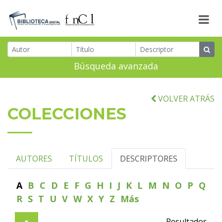
Búsqueda avanzada
VOLVER ATRÁS
COLECCIONES
AUTORES
TÍTULOS
DESCRIPTORES
A
B
C
D
E
F
G
H
I
J
K
L
M
N
O
P
Q
R
S
T
U
V
W
X
Y
Z
Más
Resultados