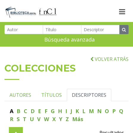
Búsqueda avanzada
VOLVER ATRÁS
COLECCIONES
AUTORES
TÍTULOS
DESCRIPTORES
A
B
C
D
E
F
G
H
I
J
K
L
M
N
O
P
Q
R
S
T
U
V
W
X
Y
Z
Más
Resultados