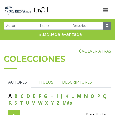
Búsqueda avanzada
VOLVER ATRÁS
COLECCIONES
AUTORES
TÍTULOS
DESCRIPTORES
A
B
C
D
E
F
G
H
I
J
K
L
M
N
O
P
Q
R
S
T
U
V
W
X
Y
Z
Más
Resultados