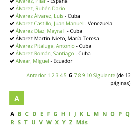
Álvarez, Pilar
- España
Álvarez, Rubén Darío
Álvarez Álvarez, Luis
- Cuba
Alvarez Castillo, Juan Manuel
- Venezuela
Álvarez Díaz, Mayra I.
- Cuba
Álvarez Martín-Nieto, María Teresa
Álvarez Pitaluga, Antonio
- Cuba
Álvarez Román, Santiago
- Cuba
Alvear, Miguel
- Ecuador
6
Anterior
1
2
3
4
5
7
8
9
10
Siguiente
(de 13
páginas)
A
A
B
C
D
E
F
G
H
I
J
K
L
M
N
O
P
Q
R
S
T
U
V
W
X
Y
Z
Más