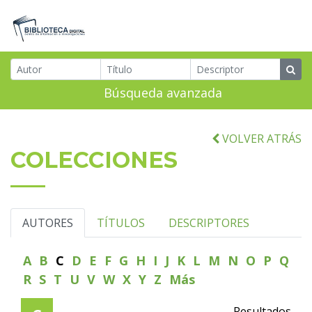
Búsqueda avanzada
VOLVER ATRÁS
COLECCIONES
AUTORES
TÍTULOS
DESCRIPTORES
A
B
C
D
E
F
G
H
I
J
K
L
M
N
O
P
Q
R
S
T
U
V
W
X
Y
Z
Más
Resultados