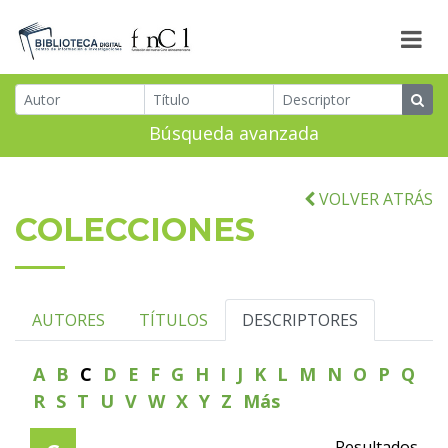
Búsqueda avanzada
VOLVER ATRÁS
COLECCIONES
AUTORES
TÍTULOS
DESCRIPTORES
A
B
C
D
E
F
G
H
I
J
K
L
M
N
O
P
Q
R
S
T
U
V
W
X
Y
Z
Más
Resultados