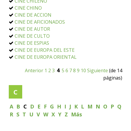
CINE CHILENO
CINE CHINO
CINE DE ACCION
CINE DE AFICIONADOS
CINE DE AUTOR
CINE DE CULTO
CINE DE ESPIAS
CINE DE EUROPA DEL ESTE
CINE DE EUROPA ORIENTAL
4
Anterior
1
2
3
5
6
7
8
9
10
Siguiente
(de 14
páginas)
C
A
B
C
D
E
F
G
H
I
J
K
L
M
N
O
P
Q
R
S
T
U
V
W
X
Y
Z
Más