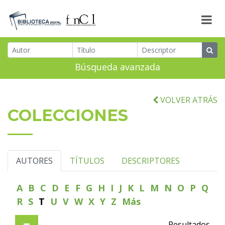
Búsqueda avanzada
VOLVER ATRÁS
COLECCIONES
AUTORES
TÍTULOS
DESCRIPTORES
A
B
C
D
E
F
G
H
I
J
K
L
M
N
O
P
Q
R
S
T
U
V
W
X
Y
Z
Más
Resultados