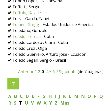
Tobón López, Liz Dahyana
Toffetti, Sergio
Toffolo, Davide
Toirac García, Yanet
Toland, Gregg
- Estados Unidos de América
Toledano, Gonzalo
Toledo, Teresa
- Cuba
Toledo Cardoso , Clara - Cuba
Toledo Cruz , Olga
Toledo Guerrero, Arturo José - Ecuador
Toledo Segall, Sergio - Brasil
3
Anterior
1
2
4
5
6
7
Siguiente
(de 7 páginas)
T
A
B
C
D
E
F
G
H
I
J
K
L
M
N
O
P
Q
R
S
T
U
V
W
X
Y
Z
Más