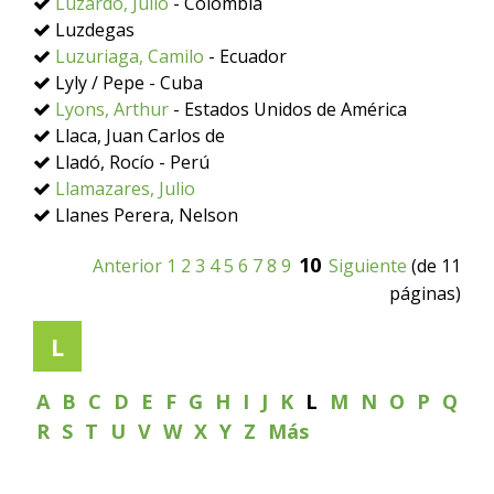
Luzardo, Julio
- Colombia
Luzdegas
Luzuriaga, Camilo
- Ecuador
Lyly / Pepe - Cuba
Lyons, Arthur
- Estados Unidos de América
Llaca, Juan Carlos de
Lladó, Rocío - Perú
Llamazares, Julio
Llanes Perera, Nelson
10
Anterior
1
2
3
4
5
6
7
8
9
Siguiente
(de 11
páginas)
L
A
B
C
D
E
F
G
H
I
J
K
L
M
N
O
P
Q
R
S
T
U
V
W
X
Y
Z
Más