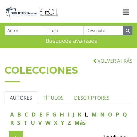
Búsqueda avanzada
VOLVER ATRÁS
COLECCIONES
AUTORES
TÍTULOS
DESCRIPTORES
A
B
C
D
E
F
G
H
I
J
K
L
M
N
O
P
Q
R
S
T
U
V
W
X
Y
Z
Más
Resultados