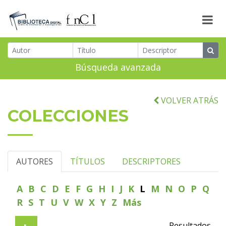
Búsqueda avanzada
VOLVER ATRÁS
COLECCIONES
AUTORES
TÍTULOS
DESCRIPTORES
A
B
C
D
E
F
G
H
I
J
K
L
M
N
O
P
Q
R
S
T
U
V
W
X
Y
Z
Más
Resultados