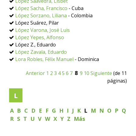
López Saavedra, Lisbet
López Sacha, Francisco
- Cuba
López Sorzano, Liliana
- Colombia
López Suárez, Pilar
López Varona, José Luis
López Yepes, Alfonso
López Z., Eduardo
López Zavala, Eduardo
Lora Robles, Félix Manuel
- Dominica
8
Anterior
1
2
3
4
5
6
7
9
10
Siguiente
(de 11
páginas)
L
A
B
C
D
E
F
G
H
I
J
K
L
M
N
O
P
Q
R
S
T
U
V
W
X
Y
Z
Más