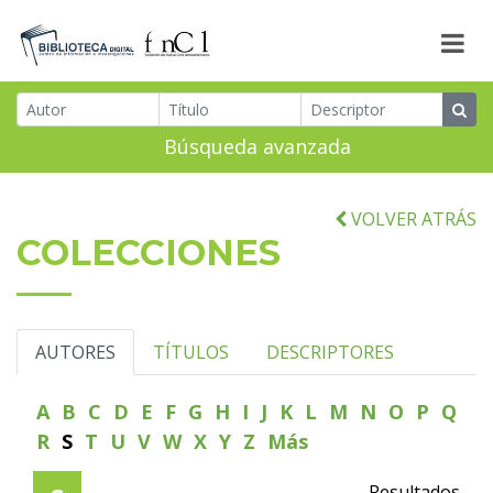
Búsqueda avanzada
VOLVER ATRÁS
COLECCIONES
AUTORES
TÍTULOS
DESCRIPTORES
A
B
C
D
E
F
G
H
I
J
K
L
M
N
O
P
Q
R
S
T
U
V
W
X
Y
Z
Más
Resultados