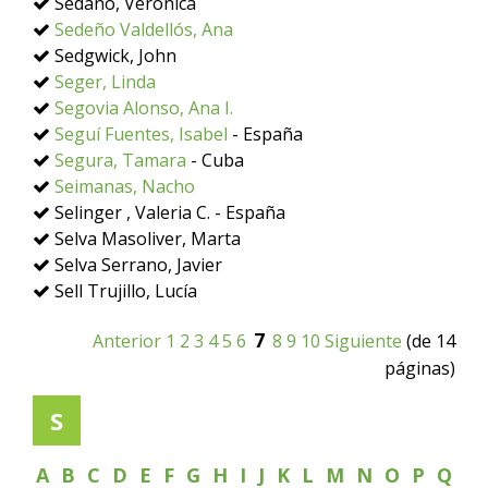
Sedano, Verónica
Sedeño Valdellós, Ana
Sedgwick, John
Seger, Linda
Segovia Alonso, Ana I.
Seguí Fuentes, Isabel
- España
Segura, Tamara
- Cuba
Seimanas, Nacho
Selinger , Valeria C. - España
Selva Masoliver, Marta
Selva Serrano, Javier
Sell Trujillo, Lucía
7
Anterior
1
2
3
4
5
6
8
9
10
Siguiente
(de 14
páginas)
S
A
B
C
D
E
F
G
H
I
J
K
L
M
N
O
P
Q