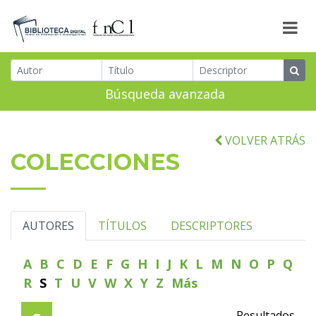
Búsqueda avanzada
VOLVER ATRÁS
COLECCIONES
AUTORES
TÍTULOS
DESCRIPTORES
A
B
C
D
E
F
G
H
I
J
K
L
M
N
O
P
Q
R
S
T
U
V
W
X
Y
Z
Más
Resultados