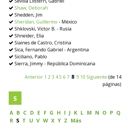
Sevilla Llisterri, Gabriel
Shaw, Deborah
Shedden, Jim
Sheridan, Guillermo
- México
Shklovski, Victor B. - Rusia
Shneider, Elia
Siaines de Castro, Cristina
Sica, Fernando Gabriel - Argentina
Siciliano, Pablo
Sierra, Jimmy - República Dominicana
8
Anterior
1
2
3
4
5
6
7
9
10
Siguiente
(de 14
páginas)
S
A
B
C
D
E
F
G
H
I
J
K
L
M
N
O
P
Q
R
S
T
U
V
W
X
Y
Z
Más