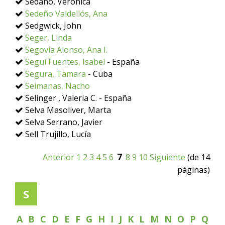
Sedano, Verónica
Sedeño Valdellós, Ana
Sedgwick, John
Seger, Linda
Segovia Alonso, Ana I.
Seguí Fuentes, Isabel
- España
Segura, Tamara
- Cuba
Seimanas, Nacho
Selinger , Valeria C. - España
Selva Masoliver, Marta
Selva Serrano, Javier
Sell Trujillo, Lucía
7
Anterior
1
2
3
4
5
6
8
9
10
Siguiente
(de 14
páginas)
S
A
B
C
D
E
F
G
H
I
J
K
L
M
N
O
P
Q