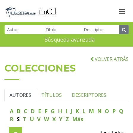
Búsqueda avanzada
VOLVER ATRÁS
COLECCIONES
AUTORES
TÍTULOS
DESCRIPTORES
A
B
C
D
E
F
G
H
I
J
K
L
M
N
O
P
Q
R
S
T
U
V
W
X
Y
Z
Más
Resultados