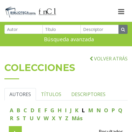
Búsqueda avanzada
VOLVER ATRÁS
COLECCIONES
AUTORES
TÍTULOS
DESCRIPTORES
A
B
C
D
E
F
G
H
I
J
K
L
M
N
O
P
Q
R
S
T
U
V
W
X
Y
Z
Más
Resultados