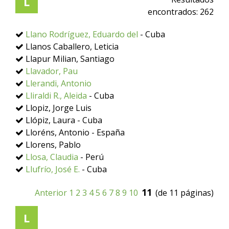
L
encontrados:
262
Llano Rodríguez, Eduardo del
- Cuba
Llanos Caballero, Leticia
Llapur Milian, Santiago
Llavador, Pau
Llerandi, Antonio
Lliraldi R., Aleida
- Cuba
Llopiz, Jorge Luis
Llópiz, Laura - Cuba
Lloréns, Antonio - España
Llorens, Pablo
Llosa, Claudia
- Perú
Llufrío, José E.
- Cuba
11
Anterior
1
2
3
4
5
6
7
8
9
10
(de 11 páginas)
L