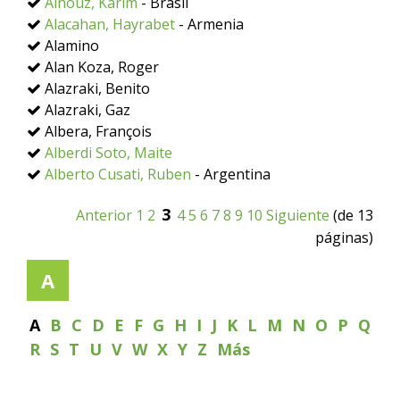
Aïnouz, Karim
- Brasil
Alacahan, Hayrabet
- Armenia
Alamino
Alan Koza, Roger
Alazraki, Benito
Alazraki, Gaz
Albera, François
Alberdi Soto, Maite
Alberto Cusati, Ruben
- Argentina
3
Anterior
1
2
4
5
6
7
8
9
10
Siguiente
(de 13
páginas)
A
A
B
C
D
E
F
G
H
I
J
K
L
M
N
O
P
Q
R
S
T
U
V
W
X
Y
Z
Más