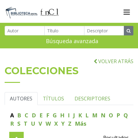
Búsqueda avanzada
VOLVER ATRÁS
COLECCIONES
AUTORES
TÍTULOS
DESCRIPTORES
A
B
C
D
E
F
G
H
I
J
K
L
M
N
O
P
Q
R
S
T
U
V
W
X
Y
Z
Más
Resultados