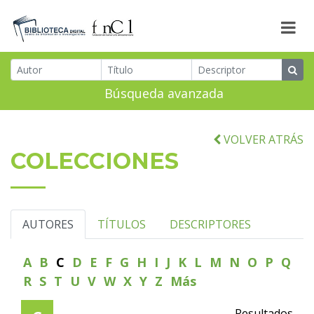
Búsqueda avanzada
VOLVER ATRÁS
COLECCIONES
AUTORES
TÍTULOS
DESCRIPTORES
A
B
C
D
E
F
G
H
I
J
K
L
M
N
O
P
Q
R
S
T
U
V
W
X
Y
Z
Más
Resultados