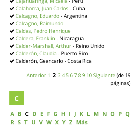
Cajahuaringa, Micaela
- Perú
Calahorra, Juan Carlos
- Cuba
Calcagno, Eduardo
- Argentina
Calcagno, Raimundo
Caldas, Pedro Henrique
Caldera, Franklin
- Nicaragua
Calder-Marshall, Arthur
- Reino Unido
Calderón, Claudia
- Puerto Rico
Calderón, Geancarlo - Costa Rica
2
Anterior
1
3
4
5
6
7
8
9
10
Siguiente
(de 19
páginas)
C
A
B
C
D
E
F
G
H
I
J
K
L
M
N
O
P
Q
R
S
T
U
V
W
X
Y
Z
Más