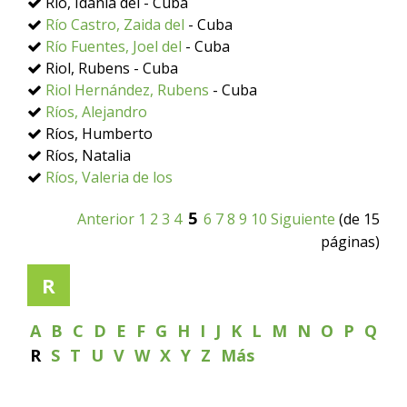
Río, Idania del - Cuba
Río Castro, Zaida del
- Cuba
Río Fuentes, Joel del
- Cuba
Riol, Rubens - Cuba
Riol Hernández, Rubens
- Cuba
Ríos, Alejandro
Ríos, Humberto
Ríos, Natalia
Ríos, Valeria de los
5
Anterior
1
2
3
4
6
7
8
9
10
Siguiente
(de 15
páginas)
R
A
B
C
D
E
F
G
H
I
J
K
L
M
N
O
P
Q
R
S
T
U
V
W
X
Y
Z
Más