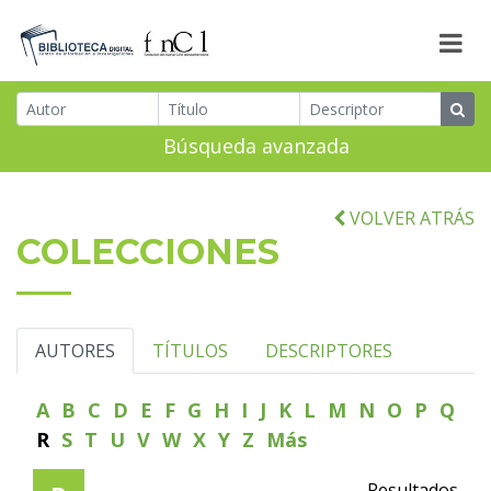
Búsqueda avanzada
VOLVER ATRÁS
COLECCIONES
AUTORES
TÍTULOS
DESCRIPTORES
A
B
C
D
E
F
G
H
I
J
K
L
M
N
O
P
Q
R
S
T
U
V
W
X
Y
Z
Más
Resultados