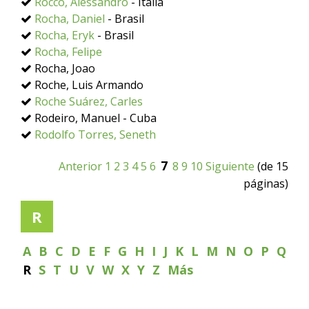
Rocco, Alessandro
- Italia
Rocha, Daniel
- Brasil
Rocha, Eryk
- Brasil
Rocha, Felipe
Rocha, Joao
Roche, Luis Armando
Roche Suárez, Carles
Rodeiro, Manuel - Cuba
Rodolfo Torres, Seneth
7
Anterior
1
2
3
4
5
6
8
9
10
Siguiente
(de 15
páginas)
R
A
B
C
D
E
F
G
H
I
J
K
L
M
N
O
P
Q
R
S
T
U
V
W
X
Y
Z
Más