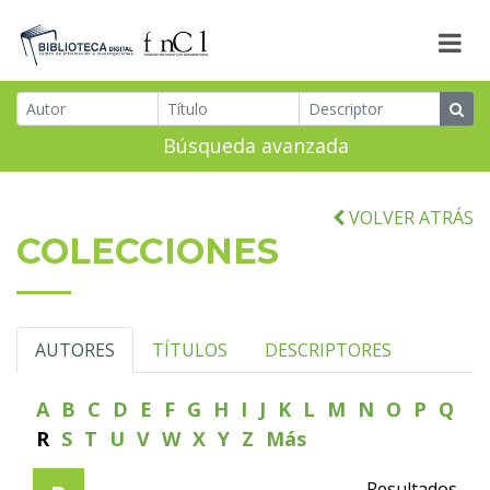
Búsqueda avanzada
VOLVER ATRÁS
COLECCIONES
AUTORES
TÍTULOS
DESCRIPTORES
A
B
C
D
E
F
G
H
I
J
K
L
M
N
O
P
Q
R
S
T
U
V
W
X
Y
Z
Más
Resultados