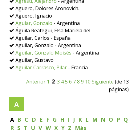
Agresti, Alejandro
- Argentina
Aguero, Dolores Aronovich.
Aguero, Ignacio
Aguiar, Gonzalo
- Argentina
Águila Reátegui, Elsa Mariela del
Aguilar, Carlos - España
Aguilar, Gonzalo - Argentina
Aguilar, Gonzalo Moisés
- Argentina
Aguilar, Gustavo
Aguilar Carrasco, Pilar
- Francia
2
Anterior
1
3
4
5
6
7
8
9
10
Siguiente
(de 13
páginas)
A
A
B
C
D
E
F
G
H
I
J
K
L
M
N
O
P
Q
R
S
T
U
V
W
X
Y
Z
Más