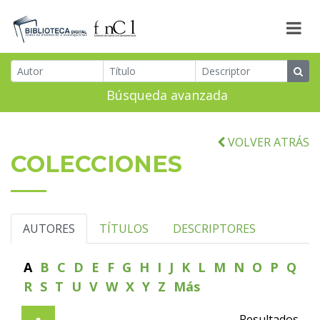
Búsqueda avanzada
VOLVER ATRÁS
COLECCIONES
AUTORES
TÍTULOS
DESCRIPTORES
A
B
C
D
E
F
G
H
I
J
K
L
M
N
O
P
Q
R
S
T
U
V
W
X
Y
Z
Más
Resultados